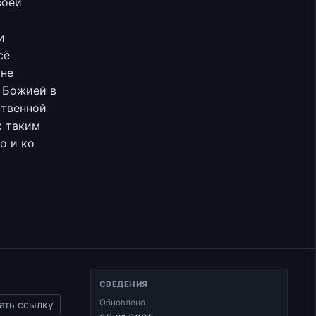
воей
и
сё
 не
 Божией в
ственной
к таким
о и ко
СВЕДЕНИЯ
Обновлено
ать ссылку