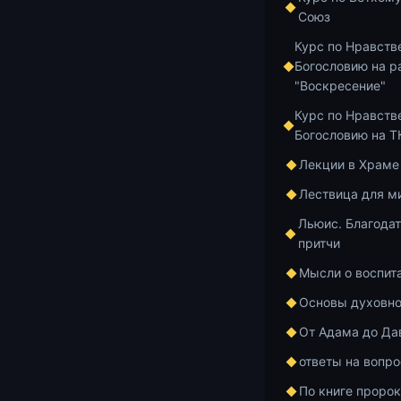
Союз
Беседы по Иса
Курс по Нравств
Лекц
Богословию на р
"Воскресение"
Част
Курс по Нравств
Богословию на 
Лекции в Храме
Открыть вид
Лествица для м
Открыть ауд
Льюис. Благодат
Дорогие брат
притчи
Вашему внима
Мысли о воспит
Корепанова и
заканчивает 
Основы духовно
подвижническ
От Адама до Да
Слово 55. По
ответы на вопр
содержатся о
Чудотворца.
По книге проро