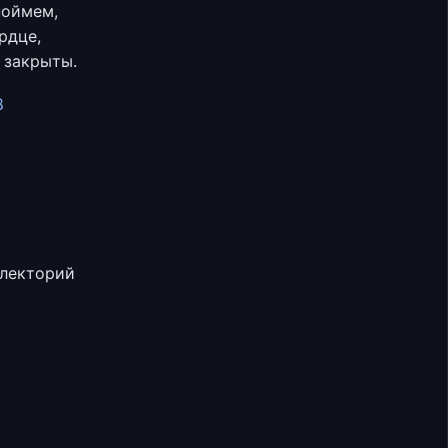
поймем,
рдце,
 закрыты.
8
 лекторий