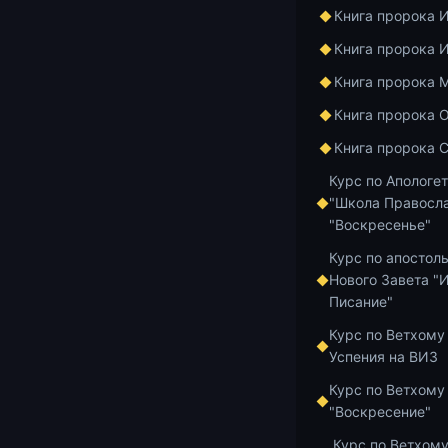
31:34 — Трет
Книга пророка 
немощи и иск
Книга пророка 
Переживая св
прилепляется 
Книга пророка 
получалось. 
Книга пророка 
переживем эт
Книга пророка 
покое и своб
немощи, грех
Курс по Апологе
нам, делает н
"Школа Правосла
"Воскресенье"
всем людям, 
Курс по апостол
Добавить в и
Нового Завета "
Писание"
Курс по Ветхому
Успения на ВИЗ
Курс по Ветхому
Главная
Архив
"Воскресение"
Курс по Ветхому