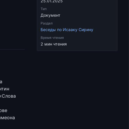
25.01.2025
Тип
Документ
Раздел
Беседы по Исааку Сирину
Время чтения
2 мин чтения
а
нтин
 «Слова
ове
имеона