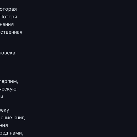
которая
 Потеря
лнения
ественная
ловека:
терпим,
еческую
и.
веку
ение книг,
ания
ред нами,