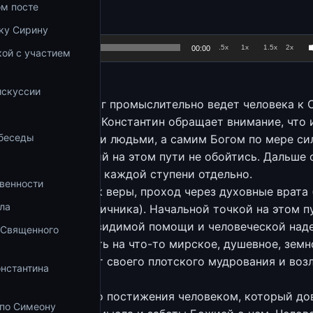
ом посте
ку Сирину
.5x
1x
1.5x
2x
00:00
ой с участием
а
искуссии
ни, по которым Бог промыслительно ведет человека к С
ка целиком. Отец Константин обращает внимание, что
 беседы
е бесами, не злыми людьми, а самим Богом по мере си
ния. Без искушений на этом пути не обойтись. Дальше 
станавливается на каждой ступени отдельно.
венности
а отсчета. Прыжок веры, проход через духовные врата 
ла
реп. Иоанна Лествичника). Начальной точкой на этом п
ечение от всякой видимой помощи и человеческой над
 Священного
 перестает уповать на что-то мирское, душевное, земн
), отказывается от своего плотского мудрования и воз
онстантина
ко на Бога.
ая ступень. Начало постижения человеком, который до
 по Симеону