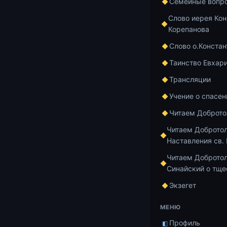
Семейные вопр
гораздо важне
что перед нам
Слово иерея Кон
Корепанова
душу, время, 
Слово о.Констан
Видеозапись 
Таинство Евхар
Аудиозапись:
Трансляции
Видеозапись о
Учение о спасен
Автор: Конст
Оператор: Па
Читаем Доброт
Монтаж: Екат
Читаем Доброто
Для публикац
Наставления св.
свящ. Конста
Читаем Добротол
ВКонтакте
htt
Синайский о тще
Экзегет
Номер карты 
отца Констан
МЕНЮ
для пожертво
Профиль
◧
В сообщении 