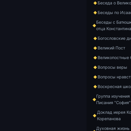
Беседа о Велик
Аудио:
Аудиоплеер
Беседы по Исаа
00:00
Беседы с Батюшк
отца Константин
Богословские д
0:00 — Ступе
Великий Пост
Чтение отрыв
Великопостные
насылаются н
и его созрева
Вопросы веры
Константин о
Вопросы нравст
05:52 — Точк
Воскресная шко
«Лествице» п
является отр
Группа изучения
когда человек
Писания "София"
связи, навыки
Доклад иерея К
надежду толь
Корепанова
12:23 — Перв
Духовная жизнь