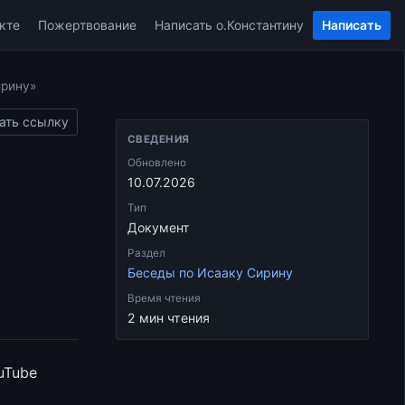
кте
Пожертвование
Написать о.Константину
Написать
ирину»
ать ссылку
СВЕДЕНИЯ
Обновлено
10.07.2026
Тип
Документ
Раздел
Беседы по Исааку Сирину
Время чтения
2 мин чтения
uTube