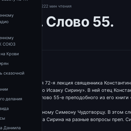
аку Сирину
02.04.2022
2 мин чтения
енному
ия 72. Слово 55.
адио
ь 3
енному
ТК СОЮЗ
 на Крови
ео
ирян
ио
ь сказочной
ья и сёстры.
нию предлагается 72-я лекция священника Константин
ании
з цикла «Беседы по Исааку Сирину». В ней отец Конста
комментировать слово 55-е преподобного из его книги
го делания
ие».
вида
слание к преподобному Симеону Чудотворцу. В этом сл
осы
тветы преп. Исаака Сирина на разные вопросы преп. С
ка Даниила