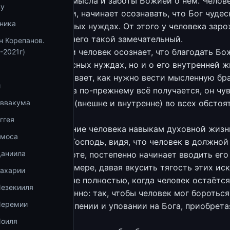
огу, великого промысла и заботы Божией о нем. Челове
ву
ховными вратами, начинает осознавать, что Бог чуде
ника
тится о его телесных нуждах. От этого у человека зар
огом, который у него такой замечательный.
н Корепанов.
е на этой ступени человек осознает, что благодать Бо
-2021г)
только о его телесных нуждах, но и о его внутренней ж
 соблазнов, показывает, как нужно вести мысленную бр
и
астей. У человека по-прежнему всё получается, он чув
надежно защищает (внешне и внутренне) во всех обстоя
Аввакума
ггея
ая ступень. Обучение человека навыкам духовной жизн
Амоса
ения благодати. Господь, видя, что человек в должной
Даниила
мыслях о Его заботе, постепенно начинает вводить его
ответственно его мере, давая вкусить тягость этих ис
Захарии
дати отнимается не полностью, когда человек остаётся
Иезекииля
нием, а дозированно: так, чтобы человек мог бороться
Иеремии
и искушения в терпении и уповании на Бога, приобрета
ни.
Иоиля