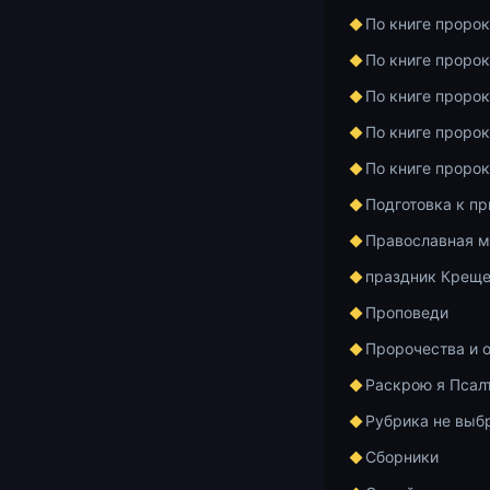
По книге проро
2:28 — Единс
проявляется,
По книге проро
любви есть д
По книге проро
заповедей по
По книге проро
истина не от
По книге проро
19:00 — Перв
Подготовка к п
быть снисходи
Православная м
злословить, н
праздник Креще
33:35 — Путь
Проповеди
исполняя зап
неправду, са
Пророчества и 
Раскрою я Псал
44:57 — О пр
кажется, что 
Рубрика не выб
размышление 
Сборники
заповедей Ии