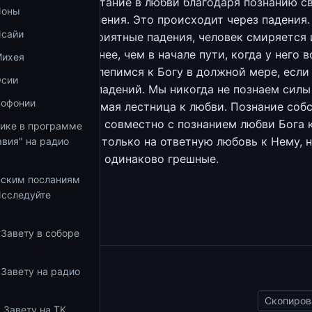
ья ступень. Возрастание в любви благодаря познанию с
Ионы
оренению самомнения. Это происходит через падения.
Исайи
ою немощь и неприятные падения, человек смиряется 
к Богу даже сильнее, чем в начале пути, когда у него в
Михея
Мы никогда не прилепимся к Богу в должной мере, если
Осии
от горький опыт падений. Мы никогда не познаем силы
Софонии
оде. Всё это — прямая лестница к любви. Познание соб
овности, слабости совместно с познанием любви Бога 
тике в программе
ас способными не только на ответную любовь к Нему, н
вия" на радио
потому что все мы одинаково грешные.
ьским посланиям
збранное
Исследуйте
 Завету в соборе
 Завету на радио
ы
Скопиров
 Завету на ТК