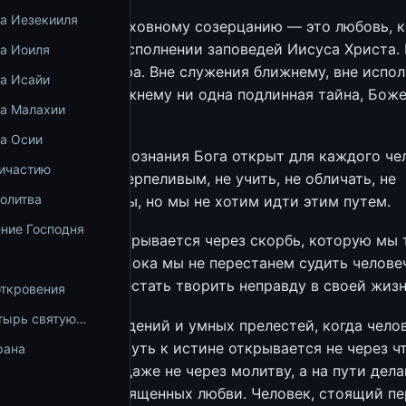
ка Иезекииля
твенный путь к духовному созерцанию — это любовь, 
 прежде всего, в исполнении заповедей Иисуса Христа.
ка Иоиля
уховная катастрофа. Вне служения ближнему, вне испо
ка Исайи
 отношению к ближнему ни одна подлинная тайна, Бож
ка Малахии
крывается.
ка Осии
оначальный путь познания Бога открыт для каждого че
ричастию
тельным, долготерпеливым, не учить, не обличать, не
олитва
е воспитывать. Увы, но мы не хотим идти этим путем.
ние Господня
 к созерцанию открывается через скорбь, которую мы 
оведи Христовы. Пока мы не перестанем судить челов
ми не сможем перестать творить неправду в своей жизн
откровения
тырь святую…
ичинах ложных видений и умных прелестей, когда чело
он знает истину. Путь к истине открывается не через чт
рана
о судьбах мира, даже не через молитву, а на пути дел
суса Христа, посвященных любви. Человек, стоящий пе