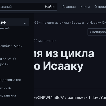
Найти
Главная
Книги
О прое
.рф
ы по Исааку Сирину
⌄
62-я лекция из цикла «Беседы по Исааку С
знаний
Скопиров
аку Сирину
31.01.2022
2 мин чтения
олюбие". Марк
 лекция из цикла
любие". О
еды по Исааку
дости
ину»
видетельство
овность
нстантина
outube_proxy video=»XNRWL1m6c7A» params=»» title=»Yo