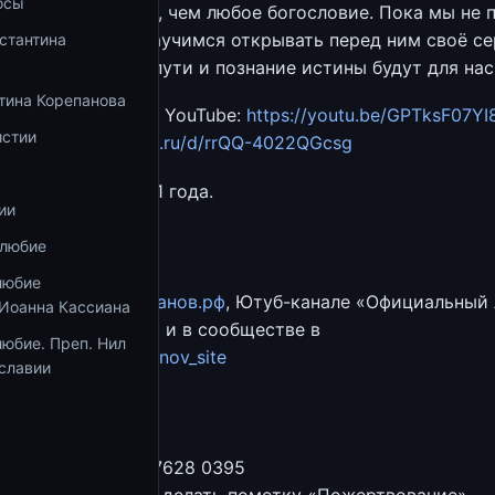
осы
е, полнее, глубже, чем любое богословие. Пока мы не 
и человек, и не научимся открывать перед ним своё се
стантина
все молитвенные пути и познание истины будут для нас
тина Корепанова
на нашем канале в YouTube:
https://youtu.be/GPTksF07YI
истии
https://disk.yandex.ru/d/rrQQ-4022QGcsg
т 19 декабря 2021 года.
ии
антин Корепанов
вел Глинских
олюбие
ерина Троенко.
любие
ии на сайте
Корепанов.рф
, Ютуб-канале «Официальный
 Иоанна Кассиана
нтина Корепанова» и в сообществе в
юбие. Преп. Нил
ps://vk.com/korepanov_site
славии
Сбербанка
тина Корепанова
ваний: 4276 1619 7628 0395
к переводу нужно делать пометку «Пожертвование»