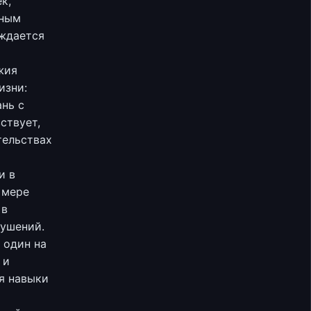
к,
сным
ождается
жия
изни:
ань с
ствует,
тельствах
и в
 мере
 в
кушений.
 один на
 и
я навыки