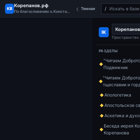
Корепанов.рф
Поиск
КВ
Темная
☾
По благословению о.Константина
Перейти к содержимому
Корепанов
Главная
Бесед
IK
Пространство 
РАЗДЕЛЫ
Беседы по Иса
"Читаем Доброт
62-я
Подвижник
"Читаем Доброто
«Бес
тщеславии и гор
Апологетика
Сир
Апостольское с
Аскетика и дух
Беседа иерея Ко
[korepanov_y
Корепанова
video player»]