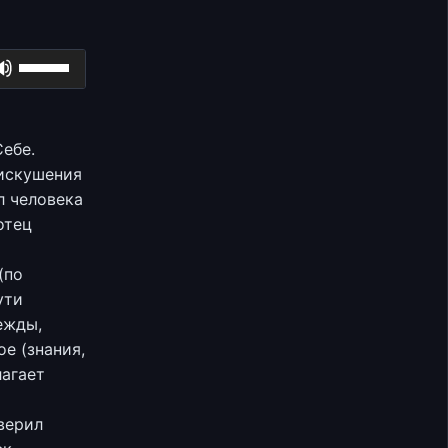
Используйте
клавиши
вверх/
вниз,
ебе.
чтобы
 искушения
увеличить
л человека
или
отец
уменьшить
громкость.
(по
ути
ежды,
ое (знания,
лагает
верил