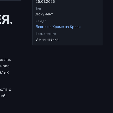
25.01.2025
Тип
Я.
Документ
Раздел
Лекции в Храме на Крови
Время чтения
3 мин чтения
оялась
нова.
малых
еств о
тей.