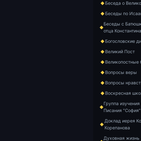
Беседа о Велик
(27.
Беседы по Исаа
Беседы с Батюшк
отца Константин
[korepanov_yo
Богословские д
player»]
Аудио:
Великий Пост
Аудиоплеер
Великопостные
00:00
Вопросы веры
Вопросы нравст
Добавить в и
Воскресная шко
Группа изучения
Писания "София"
Доклад иерея К
Главная
Архив
Корепанова
Духовная жизнь