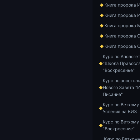
Книга пророка 
Часть I. Про
Книга пророка 
0:21 — Проро
Книга пророка 
отца Констан
национальнос
Книга пророка 
явно согреша
Книга пророка 
— Бог.
Курс по Апологе
"Школа Правосла
22:59 — Что 
"Воскресенье"
Церковь? О т
переживании 
Курс по апостол
язычники, ко
Нового Завета "
Писание"
27:00 — Сове
Курс по Ветхому
читать книги
Успения на ВИЗ
нам поколени
Курс по Ветхому
обстоятельст
"Воскресение"
Дамаскином (
Курс по Ветхому