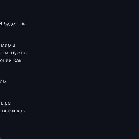
И будет Он
 мир в
том, нужно
рении как
ом,
тыре
 всё и как