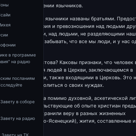
Ионы
рочество об обращении язычников.
Исайи
чество, в котором язычники названы братьями. Предо
Михея
тина от высокомерия и превозношения над людьми дру
ти или цвета кожи, над людьми, не разделяющими наш
Осии
ющими. Нужно не забывать, что все мы люди, и у нас о
Софонии
тике в программе
вия" на радио
есть Церковь Христова? Каковы признаки, что человек 
аинстве изменения людей в Церкви, заключающемся в
родства с другими, также входящими в Церковь. Это 
ьским посланиям
торые пришли помолиться о своих нуждах.
Исследуйте
т отца Константина помимо духовной, аскетической л
 Завету в соборе
 и статьи, свидетельствующие об опыте христиан пре
я, о том, как они хранили веру в разных жизненных
 Завету на радио
вах: св.Лука (Войно-Ясенецкий), жития, составленные 
Орловским) и др.
 Завету на ТК