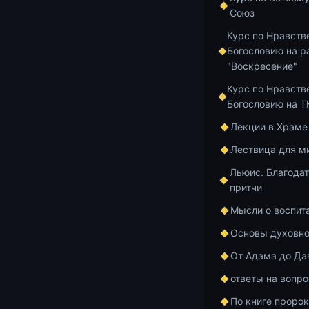
31:38 — О том
Союз
родственникам
Курс по Нравств
или братьев, 
Богословию на р
ради Меня и Е
"Воскресение"
сто крат боле
Курс по Нравств
земель, а в в
Богословию на 
Лекции в Храме
37:16 — О кон
окружение и 
Лествица для м
каком Царств
Льюис. Благодат
человеку дом
притчи
нам невозмож
Мысли о воспит
всё необходи
нас от Христ
Основы духовно
и ради них то
От Адама до Да
вокруг нас, б
ответы на вопр
42:57 — О хр
По книге проро