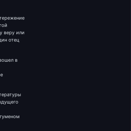
стережение
гой
у веру или
дин отец
вошел в
не
итературы
дыдущего
игуменом