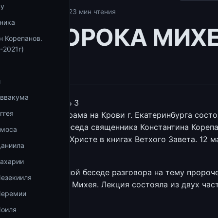
ву
е на Крови
18.03.2022
3 мин чтения
ника
ГА ПРОРОКА МИХЕ
н Корепанов.
-2021г)
ТЬ 3
и
Аввакума
КА МИХЕЯ. ЧАСТЬ 3
ггея
лекционном зале Храма на Крови г. Екатеринбурга сост
ом учебном году беседа священника Константина Корепа
Амоса
чества об Иисусе Христе в книгах Ветхого Завета. 12 
Даниила
Захарии
начатого в прошлой беседе разговора на тему пророч
Иезекииля
е 5 книги пророка Михея. Лекция состояла из двух час
Иеремии
вка
Иоиля