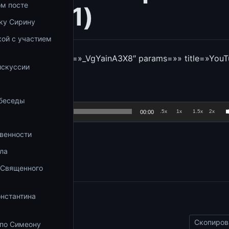
ом посте
09.2021)
ку Сирину
ой с участием
а
utube_proxy video=»_VgYainA3X8″ params=»» title=»YouT
искуссии
 беседы
.5x
1x
1.5x
2x
00:00
венности
збранное
ла
 Священного
онстантина
ы
Скопиров
 по Симеону