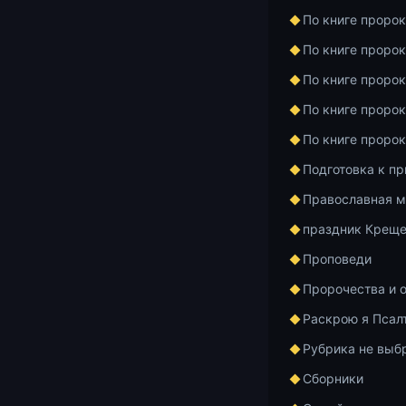
родство.
По книге проро
51:18 — Как у
По книге проро
Часть II. Дру
По книге проро
мир».
По книге проро
54:15 — Втора
По книге проро
сердце челове
Подготовка к п
сохранять ми
способности 
Православная м
праздник Креще
1:21:05 — Ка
Проповеди
вакцинацией,
Пророчества и 
1:32:16 — Как
Раскрою я Псал
способа: наде
можно чаще м
Рубрика не выб
Сборники
Аудиозапись: