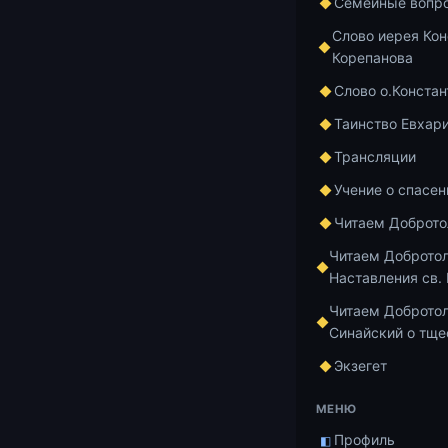
Видеозапись 
Семейные вопр
Слово иерея Кон
Плейлист цик
Корепанова
пророков»:
ht
Слово о.Констан
Автор: Конст
Таинство Евхар
Видео: Павел
Трансляции
Для публикац
свящ. Конста
Учение о спасен
ВКонтакте
htt
Читаем Доброт
Номер карты 
Читаем Доброто
Наставления св.
отца Констан
для пожертво
Читаем Добротол
В сообщении 
Синайский о тще
Экзегет
Добавить в и
МЕНЮ
Профиль
◧