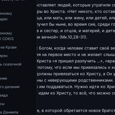
, как Господь не оставляет людей, которые утратили с
и из-за своей веры во Христа. «Нет никого, кто остав
енному
или сестер, или отца, или мать, или жену, или детей, ил
адио
вангелия, и не получил бы ныне, во время сие, среди г
е домов, и братьев и сестер, и отцов, и матерей, и дете
енному
еке грядущем жизни вечной» (Мк.10,28–31).
ТК СОЮЗ
 на Крови
фликте человека с Богом, когда человек ставит своё з
свои представления на первое место и не желает слыш
ирян
е Божием. Слова Христа «я пришел разлучить …», «вра
ь сказочной
ашние его» — это потому, что если мы привязались к к
но спастись. Мы должны привязаться ко Христу, а Он 
ании
мое нам. Мы связаны с неверующими родственниками. 
а, но мы не должны им поддаваться. Нужно идти ко Хри
го делания
же, ведь когда мы идем ко Христу, то всё, что можно 
вида
удет Им спасено.
осы
истианской общине, в которой обретается новое братст
ка Даниила