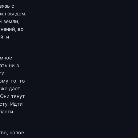
вязь с
ил бы дом,
и земли,
онений, во
й, и
емное
ать ни о
ги
ому-то, то
уже дает
Они тянут
сту. Идти
спасти
во, новое