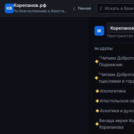
Корепанов.рф
Поиск
КВ
Темная
☾
По благословению о.Константина
Перейти к содержимому
Корепанов
Главная
Лекци
IK
Пророчества о
Пространство 
(27.09.2021)
РАЗДЕЛЫ
"Читаем Доброт
Подвижник
Лекции в Храм
Прор
"Читаем Доброто
тщеславии и гор
Хрис
Апологетика
Апостольское с
Амос
Аскетика и дух
Беседа иерея Ко
о.Ко
Корепанова