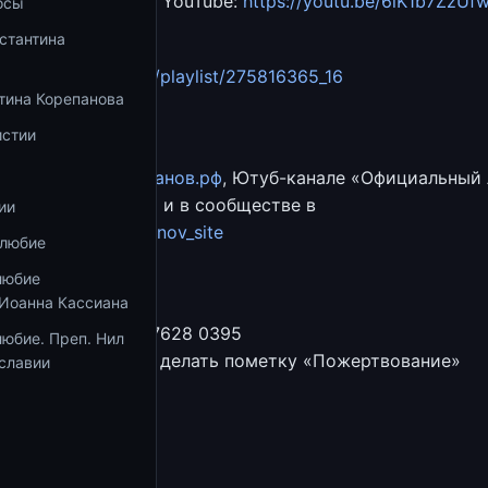
на нашем канале в YouTube:
https://youtu.be/6lK1b7ZzUf
осы
стантина
ла «12 малых
tps://vk.com/video/playlist/275816365_16
тина Корепанова
антин Корепанов
истии
 Глинских
ии на сайте
Корепанов.рф
, Ютуб-канале «Официальный
нтина Корепанова» и в сообществе в
ии
ps://vk.com/korepanov_site
олюбие
Сбербанка
любие
 Иоанна Кассиана
тина Корепанова
ваний: 4276 1619 7628 0395
юбие. Преп. Нил
к переводу нужно делать пометку «Пожертвование»
славии
збранное