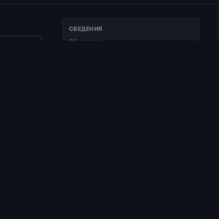
СВЕДЕНИЯ
Обновлено
ать ссылку
25.01.2025
Тип
Я.
Документ
Раздел
Лекции в Храме на Крови
це-
Время чтения
3 мин чтения
у
оялась