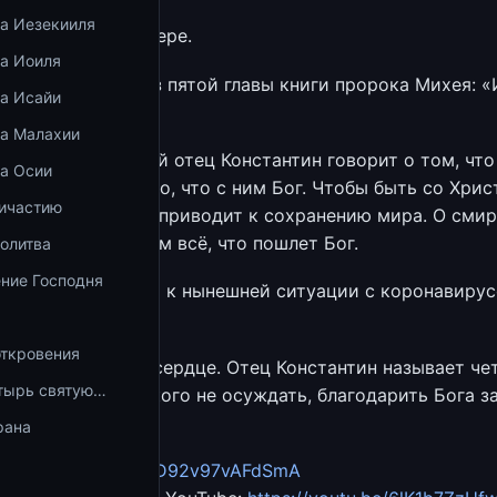
ка Иезекииля
держать детей в вере.
ка Иоиля
гое пророчество из пятой главы книги пророка Михея: «
ка Исайи
ка Малахии
я часть, в которой отец Константин говорит о том, что
ка Осии
ка — признак того, что с ним Бог. Чтобы быть со Хрис
ричастию
р, делать всё, что приводит к сохранению мира. О сми
принимать с миром всё, что пошлет Бог.
олитва
ние Господня
к нужно относиться к нынешней ситуации с коронавирус
 qr-кодами.
откровения
 сохранить мир в сердце. Отец Константин называет че
тырь святую…
яться на Бога, никого не осуждать, благодарить Бога за
олиться.
рана
https://yadi.sk/d/qD92v97vAFdSmA