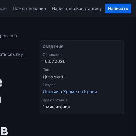
кте
Пожертвование
Написать о.Константину
Написать
орепанов
СВЕДЕНИЯ
ать ссылку
Обновлено
10.07.2026
Тип
е
Документ
Раздел
а
Лекции в Храме на Крови
Время чтения
1 мин чтения
ов