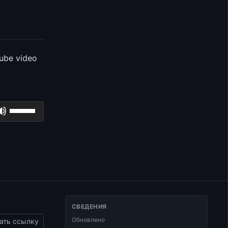
ube video
Используйте
клавиши
вверх/
вниз,
чтобы
увеличить
или
уменьшить
СВЕДЕНИЯ
громкость.
Обновлено
ать ссылку