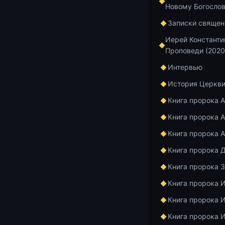
Новому Богосло
Лекции в Храм
Записки священ
КНИ
Иерей Константи
Проповеди (2020
ЧАС
Интервью
История Церкв
Книга пророка 
КНИГА ПРОРО
Книга пророка А
22 ноября в 
девятая в эт
Книга пророка 
Тема: «Проро
Книга пророка 
пророков».
Книга пророка 
Продолжение 
Книга пророка 
Христе в глав
Книга пророка 
0:00 — Заста
Книга пророка 