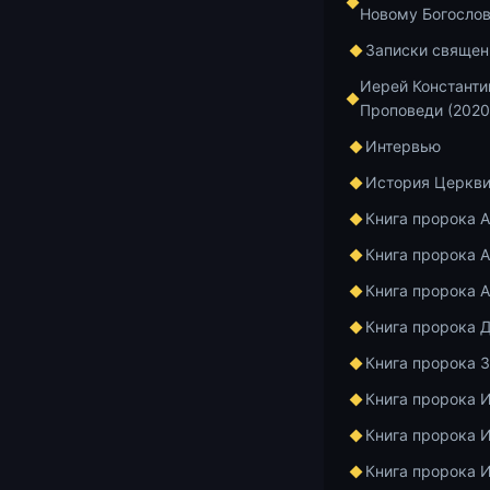
Новому Богосло
Записки священ
Главная
Архив
Иерей Константи
Проповеди (2020
Интервью
Курс по апост
1 мин чтения
История Церкв
Втор
Книга пророка 
Книга пророка А
апос
Книга пророка 
Книга пророка 
Книга пророка 
Книга пророка 
Книга пророка 
Книга пророка 