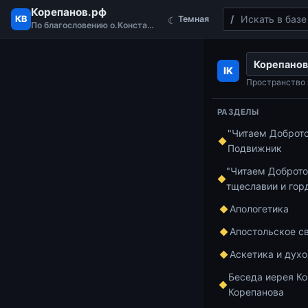
Корепанов.рф
Поиск
КВ
Темная
☾
По благословению о.Константина
Перейти к содержимому
Корепанов
Главная
Курс 
IK
Вторая пропов
Пространство 
РАЗДЕЛЫ
"Читаем Доброт
Курс по апост
Подвижник
1 мин чтения
Втор
"Читаем Доброто
тщеславии и гор
апос
Апологетика
Апостольское с
Аскетика и дух
Видеоплеер
Беседа иерея Ко
Корепанова
Скачать файл