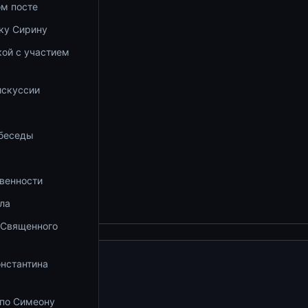
ом посте
ку Сирину
ой с участием
а
искуссии
 беседы
венности
ла
 Священного
збранное
онстантина
 по Симеону