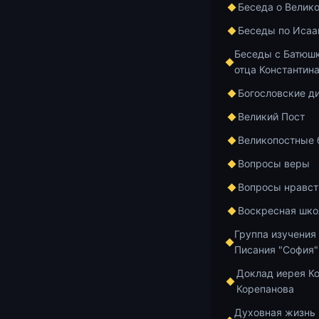
Беседа о Велик
Беседы по Исаа
Беседы с Батюшк
отца Константин
Богословские д
Великий Пост
Великопостные
Вопросы веры
Вопросы нравст
Воскресная шко
Группа изучения
Писания "София"
Добавить в и
Доклад иерея К
Корепанова
Духовная жизнь