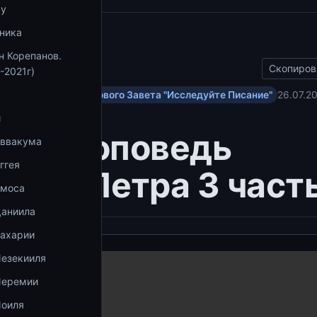
ву
ника
ы
н Корепанов.
Скопиров
-2021г)
ольским посланиям Нового Завета "Исследуйте Писание"
26.07.2
и
ая проповедь
Аввакума
ггея
тола Петра 3 част
Амоса
Даниила
Захарии
Иезекииля
Иеремии
Иоиля