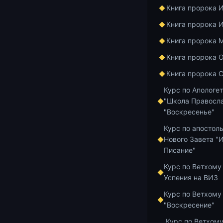
Книга пророка 
Книга пророка 
Книга пророка 
Книга пророка 
Книга пророка 
Курс по Апологе
"Школа Правосла
"Воскресенье"
Курс по апостол
Нового Завета "
Добавить в и
Писание"
Курс по Ветхому
Успения на ВИЗ
Курс по Ветхому
"Воскресение"
Главная
Архив
Курс по Ветхому