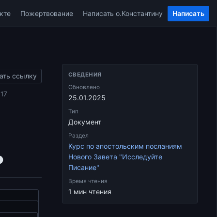
кте
Пожертвование
Написать о.Константину
Написать
СВЕДЕНИЯ
ать ссылку
Обновлено
017
25.01.2025
Тип
Документ
Раздел
ь
Курс по апостольским посланиям
Нового Завета "Исследуйте
Писание"
Время чтения
1 мин чтения