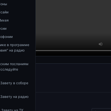
Ионы
Исайи
Михея
Осии
Софонии
тике в программе
вия" на радио
ьским посланиям
Исследуйте
збранное
 Завету в соборе
 Завету на радио
ы
 Завету на ТК