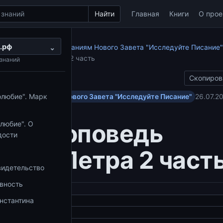
Найти
Главная
Книги
О прое
.рф
по апостольским посланиям Нового Завета "Исследуйте Писание"
⌄
едь апостола Петра 2 часть
знаний
Скопиров
олюбие". Марк
ольским посланиям Нового Завета "Исследуйте Писание"
26.07.2
ая проповедь
любие". О
дости
тола Петра 2 част
видетельство
овность
нстантина