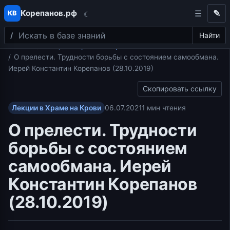
Корепанов.рф
✎
КВ
☾
Поиск
Перейти к содержимому
Найти
Главная
Лекции в Храме на Крови
О прелести. Трудности борьбы с состоянием самообмана.
Иерей Константин Корепанов (28.10.2019)
Скопировать ссылку
Лекции в Храме на Крови
06.07.2021
1 мин чтения
О прелести. Трудности
борьбы с состоянием
самообмана. Иерей
Константин Корепанов
(28.10.2019)