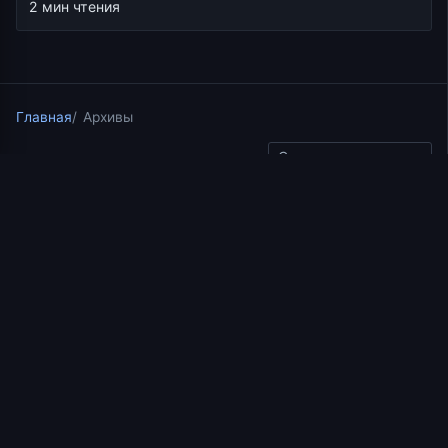
2 мин чтения
Главная
Архивы
Скопировать ссылку
Лествица для мирян
16.06.2021
2 мин чтения
Слово 26. О
рассуждении. Часть III