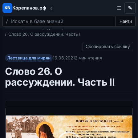
Корепанов.рф
✎
КВ
☾
Поиск
Перейти к содержимому
Найти
Главная
Лествица для мирян
Слово 26. О рассуждении. Часть II
Скопировать ссылку
Лествица для мирян
16.06.2021
2 мин чтения
Слово 26. О
рассуждении. Часть II
Видеоплеер