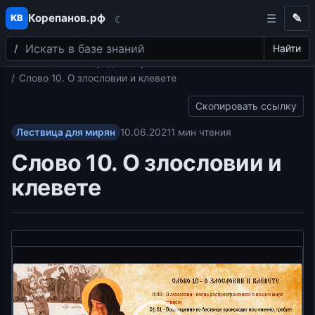
Корепанов.рф
✎
КВ
☾
Поиск
Перейти к содержимому
Найти
Главная
Лествица для мирян
Слово 10. О злословии и клевете
Скопировать ссылку
Лествица для мирян
10.06.2021
1 мин чтения
Слово 10. О злословии и
клевете
Видеоплеер