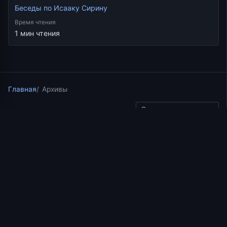
Беседы по Исааку Сирину
Время чтения
1 мин чтения
Главная
Архивы
Скопировать ссылку
Беседы по Исааку Сирину
03.06.2021
1 мин чтения
Прп. Исаак Сирин. Беседа
15. Слово 30. Часть 4.