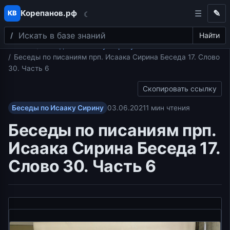
Корепанов.рф
✎
КВ
☾
Поиск
Перейти к содержимому
Найти
Главная
Беседы по Исааку Сирину
Беседы по писаниям прп. Исаака Сирина Беседа 17. Слово
30. Часть 6
Скопировать ссылку
Беседы по Исааку Сирину
03.06.2021
1 мин чтения
Беседы по писаниям прп.
Исаака Сирина Беседа 17.
Слово 30. Часть 6
Видеоплеер