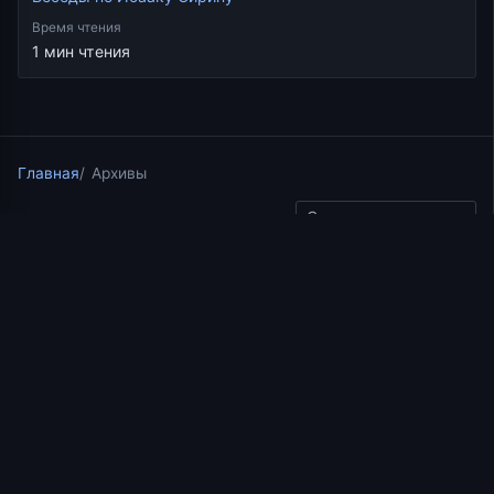
Время чтения
1 мин чтения
Главная
Архивы
Скопировать ссылку
Беседы по Исааку Сирину
02.06.2021
1 мин чтения
Беседа 22 иерея
Константина Корепанова
по Исааку Сирину. Слово
32 (Часть 3)