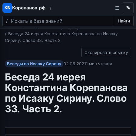
Корепанов.рф
✎
КВ
☾
Поиск
Перейти к содержимому
Найти
Главная
Беседы по Исааку Сирину
Беседа 24 иерея Константина Корепанова по Исааку
Сирину. Слово 33. Часть 2.
Скопировать ссылку
Беседы по Исааку Сирину
02.06.2021
1 мин чтения
Беседа 24 иерея
Константина Корепанова
по Исааку Сирину. Слово
33. Часть 2.
Видеоплеер