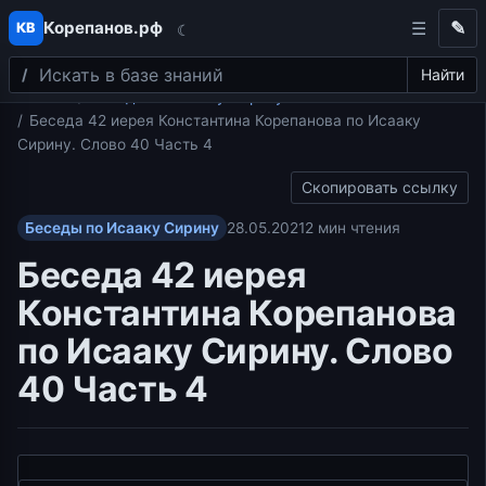
Корепанов.рф
✎
КВ
☾
Поиск
Перейти к содержимому
Найти
Главная
Беседы по Исааку Сирину
Беседа 42 иерея Константина Корепанова по Исааку
Сирину. Слово 40 Часть 4
Скопировать ссылку
Беседы по Исааку Сирину
28.05.2021
2 мин чтения
Беседа 42 иерея
Константина Корепанова
по Исааку Сирину. Слово
40 Часть 4
Видеоплеер