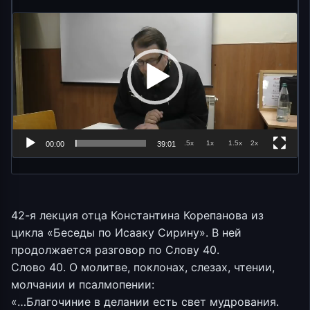
.5x
1x
1.5x
2x
00:00
39:01
42-я лекция отца Константина Корепанова из
цикла «Беседы по Исааку Сирину». В ней
продолжается разговор по Слову 40.
Слово 40. О молитве, поклонах, слезах, чтении,
молчании и псалмопении:
«…Благочиние в делании есть свет мудрования.