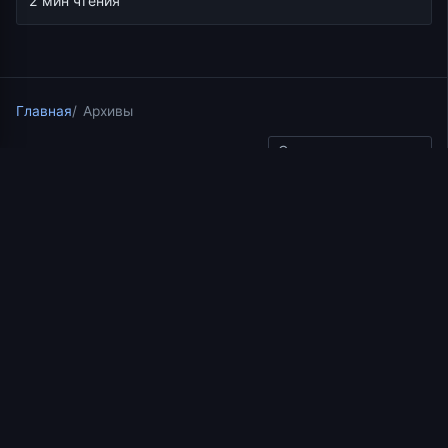
2 мин чтения
Главная
Архивы
Скопировать ссылку
Беседы по Исааку Сирину
28.05.2021
2 мин чтения
Беседа 41 иерея
Константина Корепанова
по Исааку Сирину. Слово
40. Часть 3