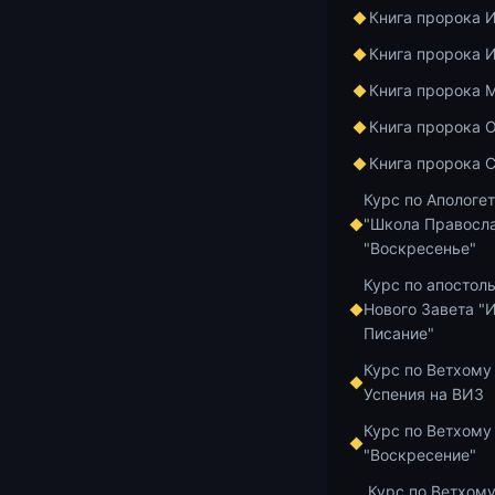
Книга пророка 
Лекц
Книга пророка 
Книга пророка 
Книга пророка 
https://youtu
Книга пророка 
Курс по Апологе
"Школа Правосла
"Воскресенье"
Приступаем к
Курс по апостол
который связ
Нового Завета "
Начинается в
Писание"
захвативший 
Курс по Ветхому
восстановить
Успения на ВИЗ
Добавить в и
Курс по Ветхому
"Воскресение"
Курс по Ветхому