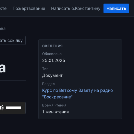
кте
Пожертвование
Написать о.Константину
Написать
ова
ать ссылку
СВЕДЕНИЯ
Обновлено
25.01.2025
а
Тип
Документ
Раздел
Курс по Ветхому Завету на радио
"Воскресение"
Используйте
Время чтения
1 мин чтения
клавиши
вверх/
вниз,