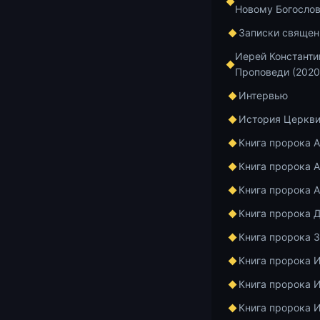
Новому Богосло
Записки священ
Иерей Константи
Проповеди (2020
Сегодня оста
Интервью
В нём раскры
История Церкв
Божиего и ми
То, что мы н
Книга пророка 
Книга пророка А
Добавить в и
Книга пророка 
Книга пророка 
Книга пророка 
Главная
Архив
Книга пророка 
Книга пророка 
Книга пророка 
Курс по Ветхом