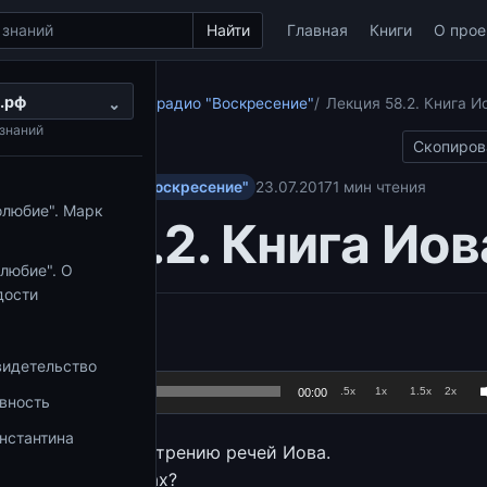
Найти
Главная
Книги
О прое
.рф
о Ветхому Завету на радио "Воскресение"
⌄
Лекция 58.2. Книга И
знаний
Скопиров
у Завету на радио "Воскресение"
23.07.2017
1 мин чтения
олюбие". Марк
ия 58.2. Книга Иов
любие". О
дости
Аудиоплеер
.be/DbCs5n3iV1c
видетельство
.5x
1x
1.5x
2x
00:00
овность
нстантина
ерейдем к рассмотрению речей Иова.
 найти в его речах?