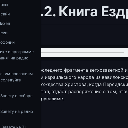
Ионы
ия 64.2. Книга Ез
Исайи
Михея
Осии
.be/SGz5fUA1hS4
Софонии
тике в программе
вия" на радио
 рассмотрению последнего фрагмента ветхозаветной и
ьским посланиям
ан с возвращением израильского народа из вавилонско
Исследуйте
сё с 538 года до Рождества Христова, когда Персидски
Вавилонский престол, отдаёт распоряжение о том, что
 Завету в соборе
 Храм Божий в Иерусалиме.
збранное
 Завету на радио
 Завету на ТК