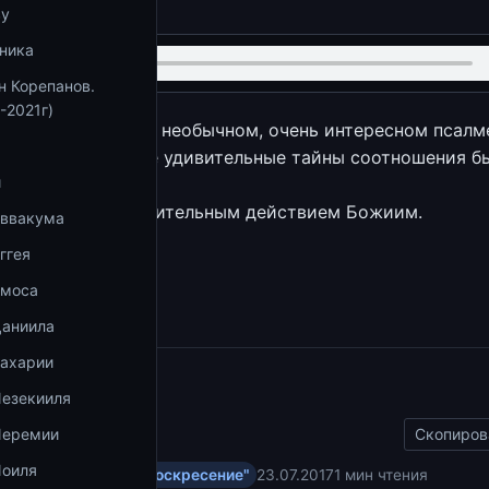
ву
ника
н Корепанов.
-2021г)
новимся на одном необычном, очень интересном псалме
ваются некоторые удивительные тайны соотношения б
и
ра сего.
азвали бы промыслительным действием Божиим.
Аввакума
ггея
збранное
Амоса
Даниила
Захарии
ы
Иезекииля
Иеремии
Скопиров
Иоиля
у Завету на радио "Воскресение"
23.07.2017
1 мин чтения