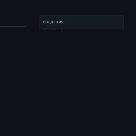
СВЕДЕНИЯ
Обновлено
ать ссылку
25.01.2025
Тип
.
Документ
Раздел
Курс по Ветхому Завету на радио
"Воскресение"
Время чтения
.
1 мин чтения