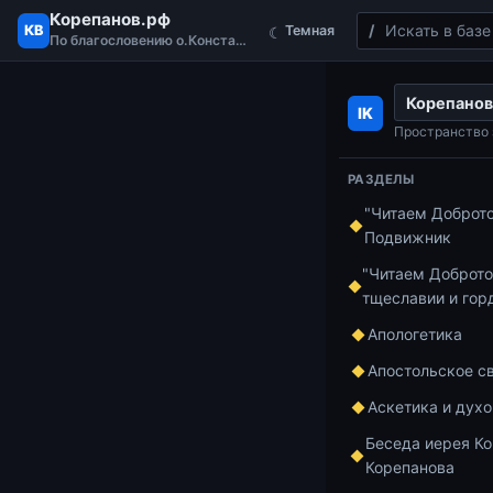
Корепанов.рф
Поиск
КВ
Темная
☾
По благословению о.Константина
Перейти к содержимому
Корепанов
Главная
Курс п
IK
Пространство 
РАЗДЕЛЫ
Курс по Ветхом
"Читаем Доброт
Лекц
Подвижник
"Читаем Доброто
тщеславии и гор
Апологетика
https://youtu
Апостольское с
00:00
Аскетика и дух
Беседа иерея Ко
Сегодня мы п
Корепанова
Что мы можем