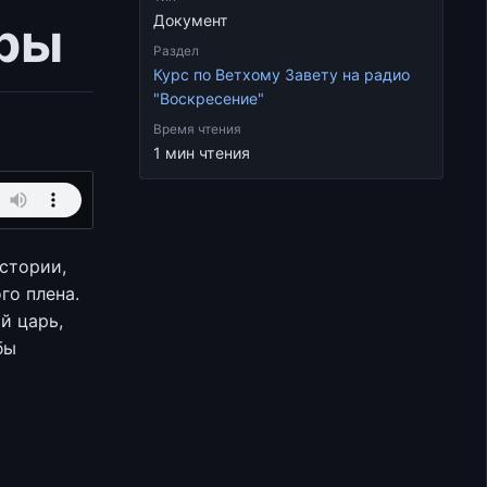
дры
Документ
Раздел
Курс по Ветхому Завету на радио
"Воскресение"
Время чтения
1 мин чтения
стории,
го плена.
й царь,
бы