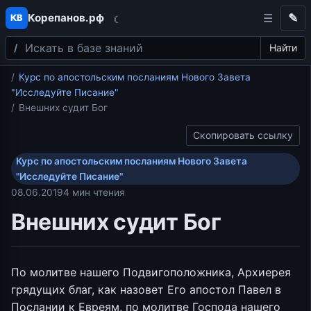
Корепанов.рф
✎
КВ
☾
Поиск
Перейти к содержимому
Найти
Главная
Курс по апостольским посланиям Нового Завета
"Исследуйте Писание"
Внешних судит Бог
Скопировать ссылку
Курс по апостольским посланиям Нового Завета
"Исследуйте Писание"
08.06.2019
4 мин чтения
Внешних судит Бог
По молитве нашего Подвигоположника, Архиерея
грядущих благ, как назовет Его апостол Павел в
Послании к Евреям, по молитве Господа нашего