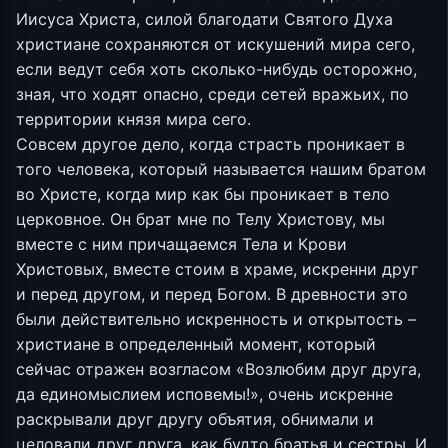
Иисуса Христа, силой благодати Святого Духа
христиане сохраняются от искушений мира сего,
если ведут себя хоть сколько-нибудь осторожно,
зная, что ходят опасно, среди сетей вражьих, по
территории князя мира сего.
Совсем другое дело, когда страсть проникает в
того человека, который называется нашим братом
во Христе, когда мир как бы проникает в тело
церковное. Он брат мне по Телу Христову, мы
вместе с ним причащаемся Тела и Крови
Христовых, вместе стоим в храме, искренни друг
и перед другом, и перед Богом. В древности это
были действительно искренность и открытость –
христиане в определенный момент, который
сейчас отражен возгласом «Возлюбим друг друга,
да единомыслием исповемы!», очень искренне
раскрывали друг другу объятия, обнимали и
целовали друг друга, как будто братья и сестры. И