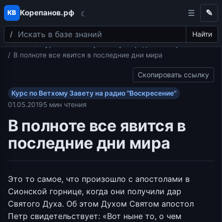
Корепанов.рф
✎
КВ
☾
Поиск
Перейти к содержимому
Найти
Главная
Курс по Ветхому Завету на радио "Воскресение"
В полноте все явится в последние дни мира
Скопировать ссылку
Курс по Ветхому Завету на радио "Воскресение"
01.05.2019
5 мин чтения
В полноте все явится в
последние дни мира
Это то самое, что произошло с апостолами в
Сионской горнице, когда они получили дар
Святого Духа. Об этом Духом Святом апостол
Петр свидетельствует: «Вот ныне то, о чем