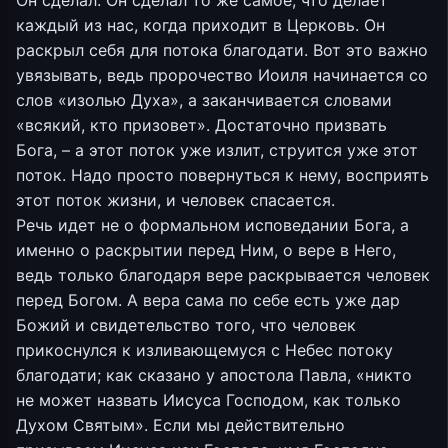
Он сделал. Он сделал то же самое, что делает
каждый из нас, когда приходит в Церковь. Он
раскрыл себя для потока благодати. Вот это важно
увязывать, ведь пророчество Иоиля начинается со
слов «изолью Духа», а заканчивается словами
«всякий, кто призовет». Достаточно призвать
Бога, – а этот поток уже излит, струится уже этот
поток. Надо просто повернуться к нему, восприять
этот поток жизни, и человек спасается.
Речь идет не о формальном исповедании Бога, а
именно о раскрытии перед Ним, о вере в Него,
ведь только благодаря вере раскрывается человек
перед Богом. А вера сама по себе есть уже дар
Божий и свидетельство того, что человек
прикоснулся к изливающемуся с Небес потоку
благодати; как сказано у апостола Павла, «никто
не может назвать Иисуса Господом, как только
Духом Святым». Если мы действительно