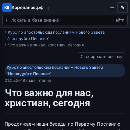
Корепанов.рф
✎
КВ
☾
Поиск
Перейти к содержимому
Найти
Главная
Курс по апостольским посланиям Нового Завета
"Исследуйте Писание"
Что важно для нас, христиан, сегодня
Скопировать ссылку
Курс по апостольским посланиям Нового Завета
"Исследуйте Писание"
01.05.2019
3 мин чтения
Что важно для нас,
христиан, сегодня
Продолжаем наши беседы по Первому Посланию