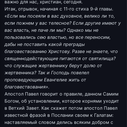
важно для нас, христиан, сегодня.
Итак, отрывок, начиная с 11-го стиха 9-й главы.
«Если мы посеяли в вас духовное, велико ли то,
если пожнем у вас телесное? Если другие имеют у
вас власть, не паче ли мы? Однако мы не
пользовались сею властью, но все переносим,
дабы не поставить какой преграды
благовествованию Христову. Разве не знаете, что
священнодействующие питаются от святилища?
что служащие жертвеннику берут долю от
жертвенника? Так и Господь повелел
проповедующим Евангелие жить от
благовествования».
Апостол Павел говорит о правиле, данном Самим
Богом, об установлении, которое корнями уходит
в Ветхий Завет. Как скажет потом апостол Павел
известной фразой в Послании своем к Галатам:
наставляемый словом делись всяким добром с