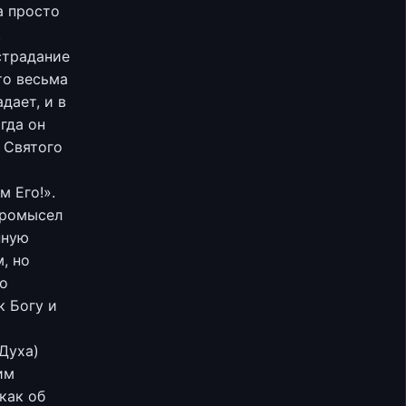
а просто
.
страдание
то весьма
дает, и в
гда он
 Святого
м Его!».
Промысел
нную
, но
но
к Богу и
Духа)
им
как об