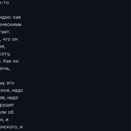
ю-то
идно: как
веческими
ает.
, что он
ия,
соту,
. Как он
ночь,
му это
кое, надо
ев, надо
крушит
или об
н, и
нского, и