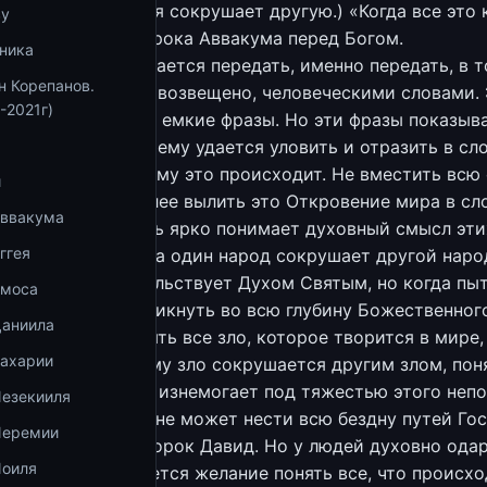
рия. Одна гордыня сокрушает другую.) «Когда все это 
ву
», – вот вопль пророка Аввакума перед Богом.
ника
твет Аввакум пытается передать, именно передать, в 
н Корепанов.
которое было ему возвещено, человеческими словами.
-2021г)
езвычайно точные, емкие фразы. Но эти фразы показыва
тить ответ Бога: ему удается уловить и отразить в сл
 смысл того, почему это происходит. Не вместить всю
и
сознание и тем более вылить это Откровение мира в сл
Аввакума
… Просто он очень ярко понимает духовный смысл эти
ггея
 потрясений, когда один народ сокрушает другой народ
б этом он свидетельствует Духом Святым, но когда пы
Амоса
духом своим проникнуть во всю глубину Божественног
Даниила
да пытается понять все зло, которое творится в мире,
Захарии
роисходит и почему зло сокрушается другим злом, пон
дьбы мира, ум его изнемогает под тяжестью этого неп
Иезекииля
но, ведь человек не может нести всю бездну путей Гос
Иеремии
льствовал еще пророк Давид. Но у людей духовно ода
Иоиля
х, иногда появляется желание понять все, что происхо