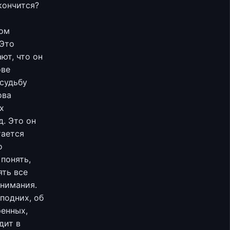
кончится?
том
 Это
ют, что он
ове
 судьбу
ова
х
. Это он
тается
о
 понять,
ять все
онимания.
подних, об
ренных,
дит в