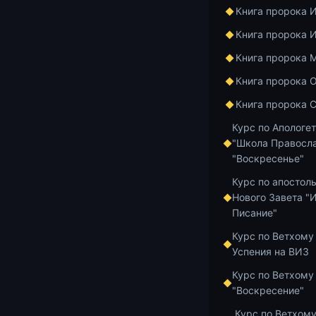
мире, объясн
Книга пророка 
понять по-чел
Книга пророка 
И так же Авв
Книга пророка 
это неизбежн
сокрушительн
Книга пророка 
конце вот это
Книга пророка 
просто поним
Курс по Апологе
Духа:
"Школа Правосла
«А Господь – 
"Воскресенье"
Он слышит эт
Курс по апостол
Господень не
Нового Завета "
судьбу, можем
Писание"
можем понять
Курс по Ветхому
всматриваемс
Успения на ВИЗ
наблюдаем за
Некоторым лю
Курс по Ветхому
дается возмо
"Воскресение"
обращаются. 
Курс по Ветхому