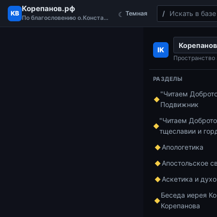
Корепанов.рф
Поиск
КВ
Темная
☾
По благословению о.Константина
Перейти к содержимому
Корепанов
Главная
Курс п
IK
Вопль пророка
Пространство 
РАЗДЕЛЫ
"Читаем Доброт
Курс по Ветхом
Подвижник
Вопл
"Читаем Доброто
тщеславии и гор
пере
Апологетика
Апостольское с
Аскетика и дух
Да, Господь о
Беседа иерея Ко
будет отмщен
Корепанова
будет истребл