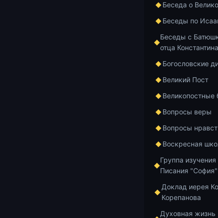
так же надмев
Беседа о Велик
гордыню. В ч
Беседы по Исаа
Этим заканчи
Беседы с Батюшк
вспышка озар
отца Константин
размышлениям
Богословские д
И тогда он вс
встает на мол
Великий Пост
становится п
Великопостные
чтобы устреми
Вопросы веры
говорит: «Я б
молился, был,
Вопросы нравст
Взывая к Богу
Воскресная шко
происходит? 
Группа изучения
допускать бе
Писания "София"
допускать бе
Вавилонское 
Доклад иерея К
Корепанова
этом, когда ч
Мидийское ца
Духовная жизнь