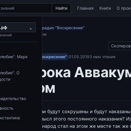
Найти
Главная
Книги
О прое
.рф
о Ветхому Завету на радио "Воскресение"
⌄
 Аввакума перед Богом
знаний
Скопиров
олюбие". Марк
у Завету на радио "Воскресение"
01.05.2019
3 мин чтения
ь пророка Авваку
любие". О
дости
д Богом
видетельство
овность
ткрывает, что и они будут сокрушены и будут наказаны,
нстантина
о. И что? В чем смысл этого постоянного наказания? И
ен, чтобы другой народ стал на этом же месте так же 