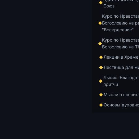
этом свидете
Союз
пришедшим к 
Курс по Нравств
говорил от Бо
Богословию на р
ошибки» – пр
"Воскресение"
известной пр
Курс по Нравств
этом своим о
Богословию на 
свидетельств
Лекции в Храме
Добавить в и
Лествица для м
Льюис. Благодат
притчи
Мысли о воспит
Главная
Архив
Основы духовно
От Адама до Да
ответы на вопр
Курс по Ветхом
По книге проро