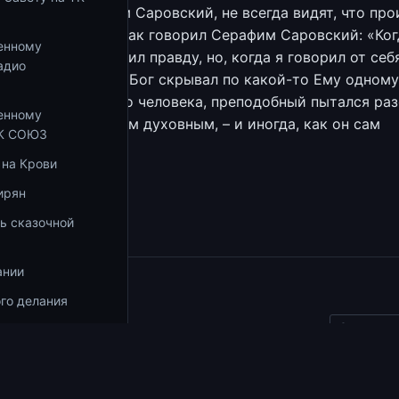
льствует Серафим Саровский, не всегда видят, что про
ним человеком. Как говорил Серафим Саровский: «Ког
енному
га, я всегда говорил правду, но, когда я говорил от себ
адио
иходил человек, а Бог скрывал по какой-то Ему одному
ичине судьбу этого человека, преподобный пытался раз
енному
пытом, своим умом духовным, – и иногда, как он сам
ТК СОЮЗ
ует, были ошибки.
 на Крови
збранное
ирян
ь сказочной
ании
ы
го делания
Скопиров
вида
осы
у Завету на радио "Воскресение"
01.05.2019
3 мин чтения
ка Даниила