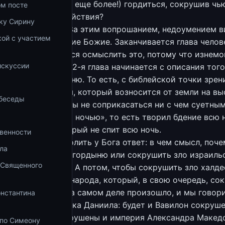
аться и так же (и еще более!) гордиться, сокрушив чь
ом посте
ем смысл этого действия?
ку Сирину
вается 1-я глава. За этим вопрошанием, недоумением в
ой с участием
ило его Откровение Божие. Заканчивается глава чело
а
и его: он пытается осмыслить это, потому что изнемог
искуссии
тает на молитву… 2-я глава начинается с описания того
итву, уходя в башню. То есть, с библейской точки зрен
ервым столпником, который возносится от земли на вы
 беседы
ться к Богу, чтобы не соприкасаться ни с чем суетным
ыл на страже этой ночью», то есть творил бдение всю 
 как сторож, который не спит всю ночь.
венности
, он пытался вымолить у Бога ответ: в чем смысл, поче
ла
Чтобы сокрушить гордыню или сокрушить зло израильс
 Священного
счинство халдеев? А потом, чтобы сокрушить зло халде
счинство другого народа, который, в свою очередь, со
царство? (Это и на самом деле произошло, и мы говор
онстантина
итали Книгу пророка Даниила: будет и Вавилон сокруше
рство, будут сокрушены и империя Александра Македо
 по Симеону