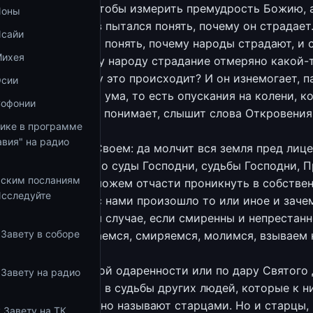
ить. Не для того, чтобы измерить премудрость Божию, 
Ионы
овечески. Так Иов пытался понять, почему он страдает
Исайи
акум просто хочет понять, почему народы страдают, и 
Михея
о, почему каждому народу страдание отмеряно какой-
ой мерой. Почему это происходит? И он изнемогает, па
Осии
го падения своего ума, то есть опускания на колени, ко
Софонии
ает, что ничего не понимает, слышит слова Откровения
тике в программе
вия" на радио
во святом храме Своем: да молчит вся земля пред лице
о и исповедует, что суды Господни, судьбы Господни, 
ьским посланиям
исповедимы. Мы можем отчасти проникнуть в собстве
Исследуйте
 понять, почему с нами произошло то или иное и зачем
 это только в том случае, если смиренны и непрестан
 Завету в соборе
я в Бога, сокрушаемся, смиряемся, молимся, взываем 
 собой.
дям (по природной одаренности или по дару Святого 
 Завету на радио
жность прозрения в судьбы других людей, которые к н
Таких людей обычно называют старцами. Но и старцы, 
 Завету на ТК