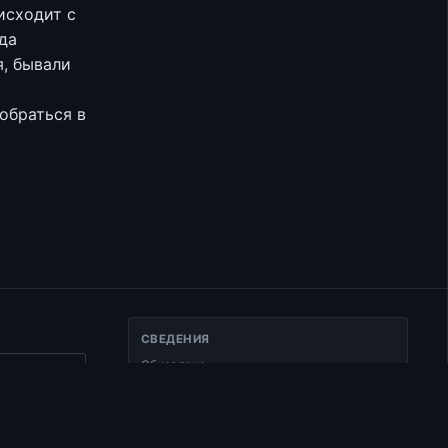
исходит с
да
я, бывали
обраться в
СВЕДЕНИЯ
Обновлено
ать ссылку
25.01.2025
Тип
Документ