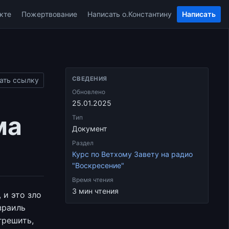
кте
Пожертвование
Написать о.Константину
Написать
СВЕДЕНИЯ
ать ссылку
Обновлено
25.01.2025
ма
Тип
Документ
Раздел
Курс по Ветхому Завету на радио
"Воскресение"
Время чтения
3 мин чтения
 и это зло
зраиль
грешить,