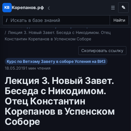
Корепанов.рф
✎
КВ
☾
Поиск
Перейти к содержимому
Найти
Главная
Курс по Ветхому Завету в соборе Успения на ВИЗ
Лекция 3. Новый Завет. Беседа с Никодимом. Отец
Константин Корепанов в Успенском Соборе
Скопировать ссылку
Курс по Ветхому Завету в соборе Успения на ВИЗ
18.05.2019
1 мин чтения
Лекция 3. Новый Завет.
Беседа с Никодимом.
Отец Константин
Корепанов в Успенском
Соборе