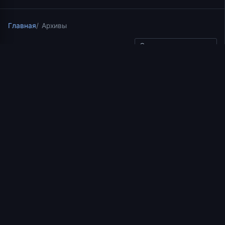
Главная
Архивы
Скопировать ссылку
Курс по Ветхому Завету в соборе Успения на ВИЗ
05.06.2019
1 мин чтения
Лекция 6. Новый Завет.
Нагорная проповедь
(часть 2)
Добавить в избранное
СВЕДЕНИЯ
Обновлено
25.01.2025