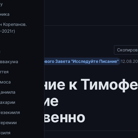
збранное
ву
ника
н Корепанов.
-2021г)
ы
Скопиров
и
ольским посланиям Нового Завета "Исследуйте Писание"
12.08.20
Аввакума
ггея
Послание к Тимофе
Амоса
Даниила
Писание
Захарии
духновенно
Иезекииля
Иеремии
Иоиля