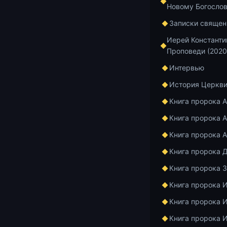
Добавить в и
Новому Богосло
Записки священ
Иерей Константи
Проповеди (2020
Главная
Архив
Интервью
История Церкв
Курс по апост
Книга пророка 
1 мин чтения
Книга пророка А
2-е 
Книга пророка 
Книга пророка 
Все 
Книга пророка 
бого
Книга пророка 
Книга пророка 
Книга пророка 