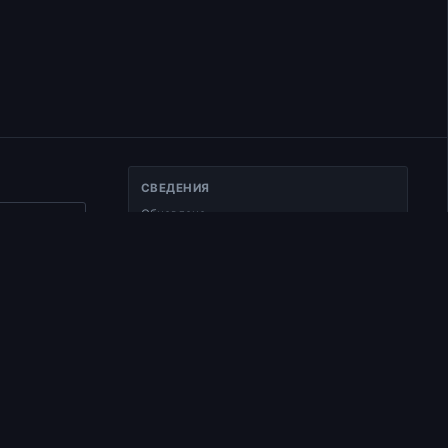
СВЕДЕНИЯ
Обновлено
ать ссылку
25.01.2025
17
Тип
Документ
ю.
Раздел
Курс по апостольским посланиям
Нового Завета "Исследуйте
ое
Писание"
Время чтения
1 мин чтения