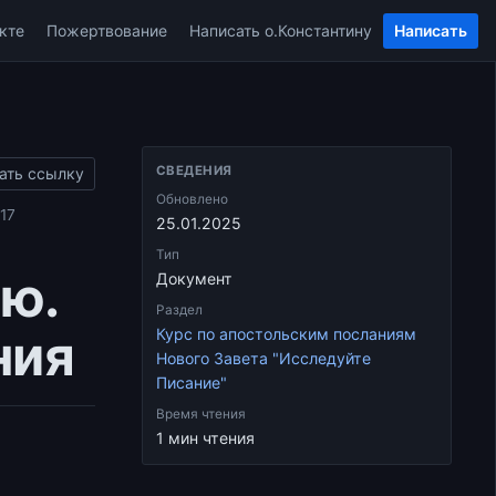
кте
Пожертвование
Написать о.Константину
Написать
СВЕДЕНИЯ
ать ссылку
Обновлено
17
25.01.2025
Тип
ю.
Документ
Раздел
ния
Курс по апостольским посланиям
Нового Завета "Исследуйте
Писание"
Время чтения
1 мин чтения