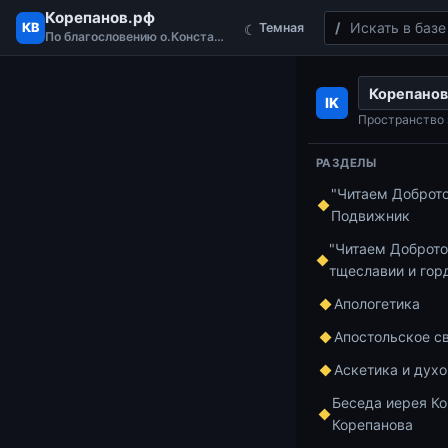
Корепанов.рф
Поиск
КВ
Темная
☾
По благословению о.Константина
Перейти к содержимому
Корепанов
Главная
Курс 
IK
2-е Послание 
Пространство 
РАЗДЕЛЫ
"Читаем Доброт
Курс по апост
Подвижник
1 мин чтения
2-е 
"Читаем Доброто
тщеславии и гор
Не в
Апологетика
Апостольское с
Аскетика и дух
https://www.
Беседа иерея Ко
Корепанова
Добавить в и