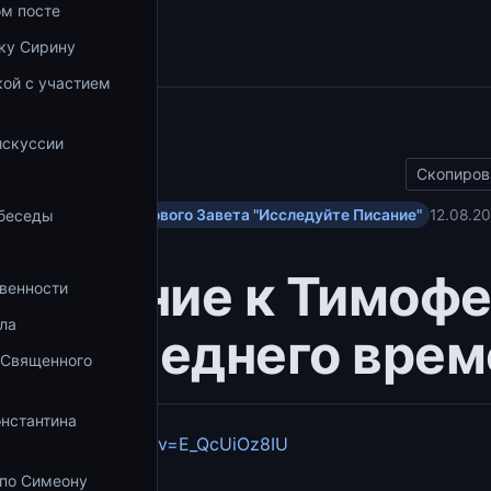
ом посте
ку Сирину
ой с участием
а
ы
искуссии
Скопиров
 беседы
ольским посланиям Нового Завета "Исследуйте Писание"
12.08.20
Послание к Тимофе
венности
ла
 последнего врем
 Священного
онстантина
youtube.com/watch?v=E_QcUiOz8IU
 по Симеону