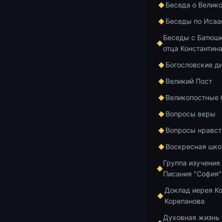
Беседа о Велик
Беседы по Исаа
Беседы с Батюшк
отца Константин
Главная
Архив
Богословские д
Великий Пост
Великопостные
Курс по апост
1 мин чтения
Вопросы веры
2-е 
Вопросы нравст
Воскресная шко
Люди
Группа изучения
Писания "София"
Доклад иерея К
https://www.
Корепанова
Духовная жизнь