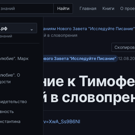
Найти
Главная
Книги
О прое
.рф
по апостольским посланиям Нового Завета "Исследуйте Писание"
⌄
к Тимофею. Не вступай в словопрения
знаний
Скопиров
олюбие". Марк
ольским посланиям Нового Завета "Исследуйте Писание"
12.08.20
Послание к Тимофе
любие". О
дости
ступай в словопре
видетельство
овность
youtube.com/watch?v=XwA_Ss9B6NI
нстантина
збранное