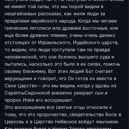
не имеют той силы, что мы порой видим в
незатейливых рассказах, как жили люди за
пределами еврейского народа. Когда мы читаем
греческие летописи или древние восточные, или
еще более древних племен, очень-очень далеко
отстоящих от Израильского, Иудейского царств,
то видим, что люди поступали там по правде
человеческой, что они боялись высшего суда и
пытались, насколько это было в их силах, помочь
своему ближнему. Вот этих людей Бог считает
верующими и говорит, что Он готов их ввести в
Свое Царство – это мы видим, когда у вдовы из
СарептыСидонской внезапно умирает сын и
пророк Илия его воскрешает.
Это воскрешение все святые отцы относили к
тому, что это пророчество, свидетельство Бога: в
Церковь и в Царство Небесное войдут язычники.
Как сказано будет в Новом Завете апостолом