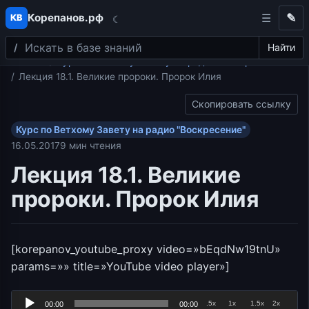
Корепанов.рф
✎
КВ
☾
Поиск
Перейти к содержимому
Найти
Главная
Курс по Ветхому Завету на радио "Воскресение"
Лекция 18.1. Великие пророки. Пророк Илия
Скопировать ссылку
Курс по Ветхому Завету на радио "Воскресение"
16.05.2017
9 мин чтения
Лекция 18.1. Великие
пророки. Пророк Илия
[korepanov_youtube_proxy video=»bEqdNw19tnU»
params=»» title=»YouTube video player»]
Аудиоплеер
.5x
1x
1.5x
2x
00:00
00:00