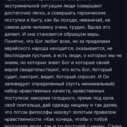
экстремальной ситуации люди совершают
достаточно легко, а совершать героические
поступки в быту, как бы походя, невзначай, на
самом деле человеку очень трудно. Вдова это
делает. И она становится образцом веры.
Понятно, что Бог любит всех, но за пределами
еврейского народа находится, оказывается, не
бесплодная пустыня, а есть люди, о которых мы не
знаем, но которых знает Бог и которые своей
верой свидетельствуют, что есть Бог, Который
судит, смотрит, видит, Который спросит. И Он
заповедует определенный (пусть минимальный)
набор нравственных качеств, нравственных
поступков: накорми голодного, прими под кров
свой скитальца, дай одежду нищему и так далее,
что потом философы назовут золотым правилом
нравственности: «Как хочешь, чтобы с тобой
поступали люди, так и ты поступай с ними». Слова