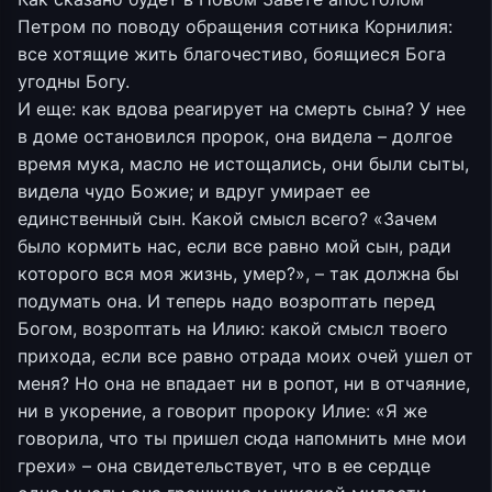
Петром по поводу обращения сотника Корнилия:
все хотящие жить благочестиво, боящиеся Бога
угодны Богу.
И еще: как вдова реагирует на смерть сына? У нее
в доме остановился пророк, она видела – долгое
время мука, масло не истощались, они были сыты,
видела чудо Божие; и вдруг умирает ее
единственный сын. Какой смысл всего? «Зачем
было кормить нас, если все равно мой сын, ради
которого вся моя жизнь, умер?», – так должна бы
подумать она. И теперь надо возроптать перед
Богом, возроптать на Илию: какой смысл твоего
прихода, если все равно отрада моих очей ушел от
меня? Но она не впадает ни в ропот, ни в отчаяние,
ни в укорение, а говорит пророку Илие: «Я же
говорила, что ты пришел сюда напомнить мне мои
грехи» – она свидетельствует, что в ее сердце