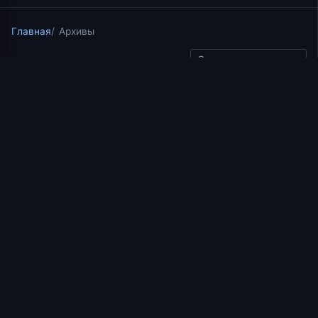
Главная
Архивы
Скопировать ссылку
Курс по Ветхому Завету на радио "Воскресение"
16.05.2017
8 мин чтения
Лекция 18.2. Великие
пророки. Пророк Илия
[korepanov_youtube_proxy video=»JFP5xsrW8oY»
params=»» title=»YouTube video player»]