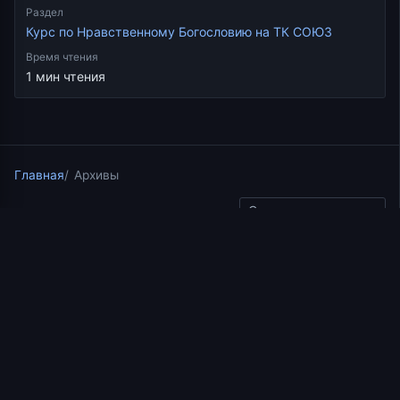
Раздел
Курс по Нравственному Богословию на ТК СОЮЗ
Время чтения
1 мин чтения
Главная
Архивы
Скопировать ссылку
Курс по Нравственному Богословию на ТК СОЮЗ
07.09.2017
1 мин чтения
Нравственное
богословие. Кротость
как особое состояние
духа