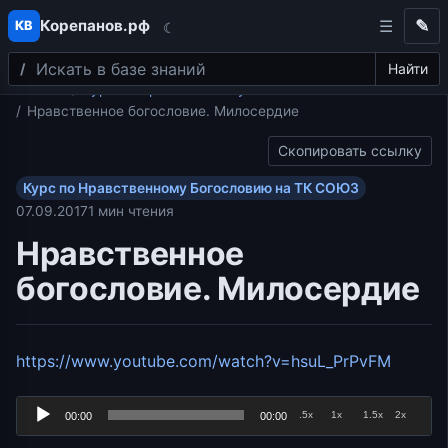
Корепанов.рф
✎
КВ
☾
Поиск
Перейти к содержимому
Найти
Главная
Курс по Нравственному Богословию на ТК СОЮЗ
Нравственное богословие. Милосердие
Скопировать ссылку
Курс по Нравственному Богословию на ТК СОЮЗ
07.09.2017
1 мин чтения
Нравственное
богословие. Милосердие
Аудиоп
https://www.youtube.com/watch?v=hsuL_PrPvFM
.5x
1x
1.5x
2x
00:00
00:00