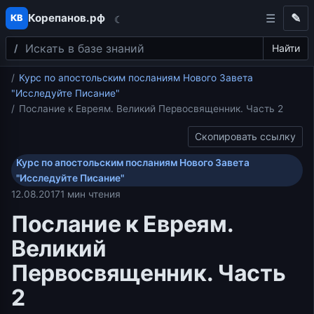
Корепанов.рф
✎
КВ
☾
Поиск
Перейти к содержимому
Найти
Главная
Курс по апостольским посланиям Нового Завета
"Исследуйте Писание"
Послание к Евреям. Великий Первосвященник. Часть 2
Скопировать ссылку
Курс по апостольским посланиям Нового Завета
"Исследуйте Писание"
12.08.2017
1 мин чтения
Послание к Евреям.
Великий
Первосвященник. Часть
2