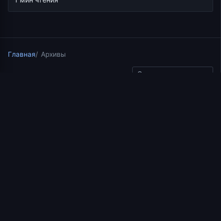
Главная
Архивы
Скопировать ссылку
Курс по апостольским посланиям Нового Завета
"Исследуйте Писание"
12.08.2017
1 мин чтения
Первосвященник по чину
Мелхиседека. Часть 1
https://www.youtube.com/watch?v=Nami6eWvvJA
Добавить в избранное