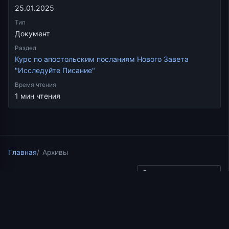
25.01.2025
Тип
Документ
Раздел
Курс по апостольским посланиям Нового Завета
"Исследуйте Писание"
Время чтения
1 мин чтения
Главная
Архивы
Скопировать ссылку
Курс по апостольским посланиям Нового Завета
"Исследуйте Писание"
12.08.2017
1 мин чтения