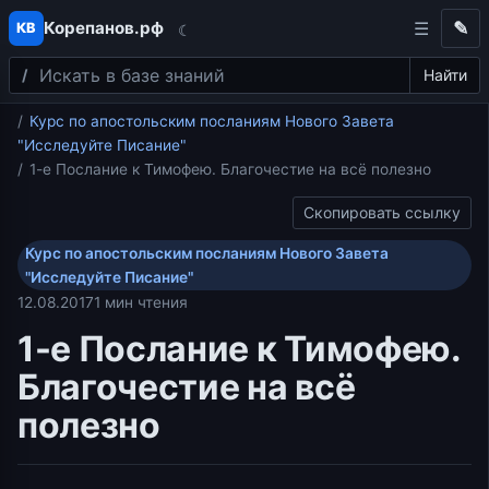
Корепанов.рф
✎
КВ
☾
Поиск
Перейти к содержимому
Найти
Главная
Курс по апостольским посланиям Нового Завета
"Исследуйте Писание"
1-е Послание к Тимофею. Благочестие на всё полезно
Скопировать ссылку
Курс по апостольским посланиям Нового Завета
"Исследуйте Писание"
12.08.2017
1 мин чтения
1-е Послание к Тимофею.
Благочестие на всё
полезно