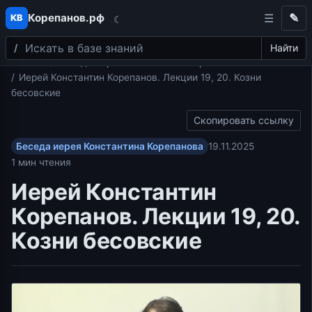
Корепанов.рф
✎
КВ
☾
Поиск
Перейти к содержимому
Найти
Главная
Беседа иерея Константина Корепанова
Иерей Константин Корепанов. Лекции 19, 20. Козни
бесовские
Скопировать ссылку
Беседа иерея Константина Корепанова
19.11.2025
1 мин чтения
Иерей Константин
Корепанов. Лекции 19, 20.
Козни бесовские