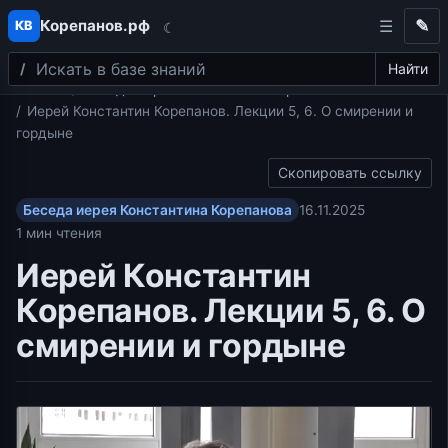
Корепанов.рф
✎
КВ
☾
Поиск
Перейти к содержимому
Найти
Главная
Беседа иерея Константина Корепанова
Иерей Константин Корепанов. Лекции 5, 6. О смирении и
гордыне
Скопировать ссылку
Беседа иерея Константина Корепанова
16.11.2025
1 мин чтения
Иерей Константин
Корепанов. Лекции 5, 6. О
смирении и гордыне