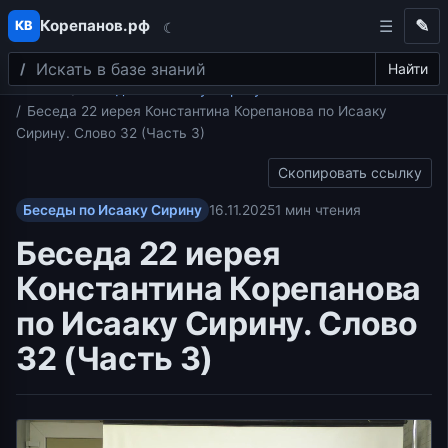
Корепанов.рф
✎
КВ
☾
Поиск
Перейти к содержимому
Найти
Главная
Беседы по Исааку Сирину
Беседа 22 иерея Константина Корепанова по Исааку
Сирину. Слово 32 (Часть 3)
Скопировать ссылку
Беседы по Исааку Сирину
16.11.2025
1 мин чтения
Беседа 22 иерея
Константина Корепанова
по Исааку Сирину. Слово
32 (Часть 3)