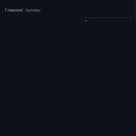
Главная
Архивы
Скопировать ссылку
Беседы по Исааку Сирину
19.11.2025
1 мин чтения
Беседа 20 иерея
Константина Корепанова
по Исааку Сирину. Слово
31 (Часть 3). Слово