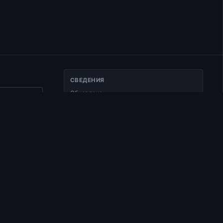
СВЕДЕНИЯ
Обновлено
ать ссылку
18.11.2025
Тип
Документ
Раздел
Беседы по Исааку Сирину
ва
Время чтения
1 мин чтения
во