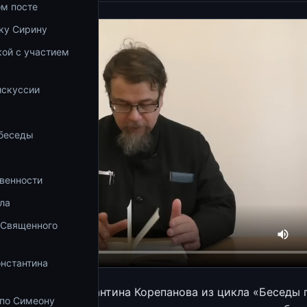
ом посте
ку Сирину
ой с участием
а
искуссии
 беседы
венности
ла
 Священного
онстантина
священника Константина Корепанова из цикла «Беседы 
 по Симеону