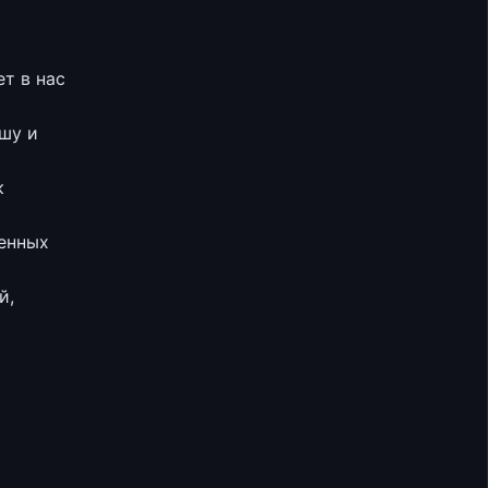
т в нас
ушу и
к
менных
й,