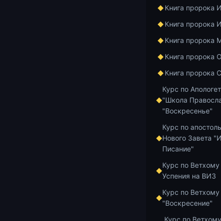
Книга пророка 
Содержание л
Книга пророка 
0:00 — С
Книга пророка 
любовь
Книга пророка 
11:07 — 
привлека
Книга пророка 
27:36 — 
Курс по Апологе
согреша
"Школа Правосла
38:24 — 
"Воскресенье"
христиа
Курс по апостол
49:38 — 
Нового Завета "
страдани
Писание"
Курс по Ветхому
Аудиозапись 
Успения на ВИЗ
https://cloud.
Курс по Ветхому
Способы отбл
"Воскресение"
Курс по Ветхому