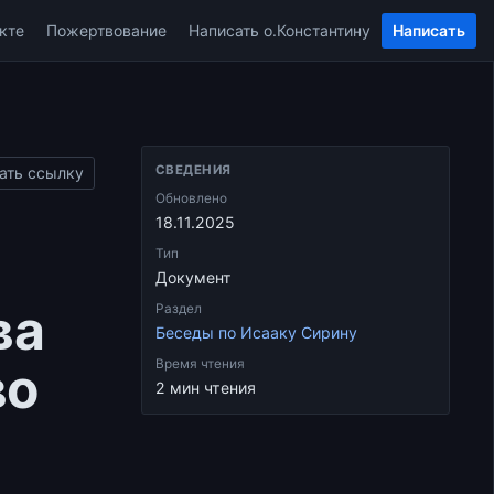
кте
Пожертвование
Написать о.Константину
Написать
СВЕДЕНИЯ
ать ссылку
Обновлено
18.11.2025
Тип
Документ
ва
Раздел
Беседы по Исааку Сирину
во
Время чтения
2 мин чтения