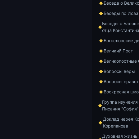
Беседа о Велик
Беседы по Исаа
Беседы с Батюшк
отца Константин
Богословские д
Великий Пост
Великопостные
Вопросы веры
Вопросы нравст
Воскресная шко
Группа изучения
Писания "София"
Доклад иерея К
Корепанова
28-я лекция 
Духовная жизнь