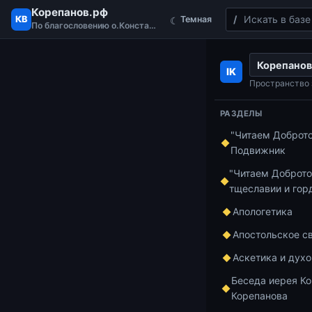
Корепанов.рф
Поиск
КВ
Темная
☾
По благословению о.Константина
Перейти к содержимому
Корепанов
Главная
Бесед
IK
Беседа 28 иер
Пространство 
РАЗДЕЛЫ
"Читаем Доброт
Беседы по Иса
Подвижник
Бесе
"Читаем Доброто
тщеславии и гор
Конс
Апологетика
по И
Апостольское с
Аскетика и дух
35 ч
Беседа иерея Ко
Корепанова