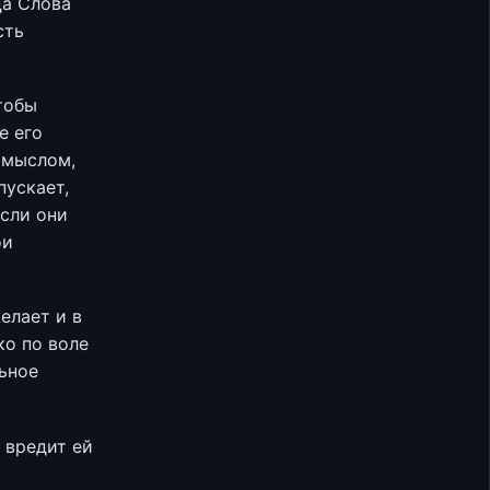
ца Слова
сть
чтобы
е его
омыслом,
пускает,
сли они
ои
елает и в
ко по воле
ьное
 вредит ей