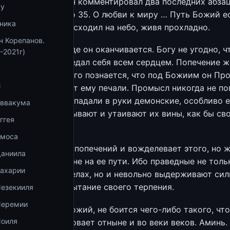
ей отец Константин комментировал два последних абза
ву
18.10.2020 г. Слово 35. О любви к миру … Путь Божий е
ника
рест. Никто не восходил на небо, живя прохладно.
н Корепанов.
хладном знаем, где он оканчивается. Богу не угодно, 
-2021г)
л тот, кто Ему предал себя всем сердцем. Попечение ж
об истине. А из сего познается, что под Божиим он Пр
и
престанно посылает ему печали. Промысл никогда не по
е в искушениях впадали в руки демонские, особливо е
Аввакума
и у братии, прикрывают и утаивают их вины, как бы св
ггея
Амоса
ире сем не иметь попечений и вожделевает этого, но ж
Даниила
пражняться, тот не на ее пути. Ибо праведные не толь
Захарии
аются в добрых делах, но и невольно выдерживают сил
кушениями во испытание своего терпения.
Иезекииля
Иеремии
 в себе страх Божий, не боится чего-либо такого, что
Иоиля
му что на Бога уповает отныне и во веки веков. Аминь.