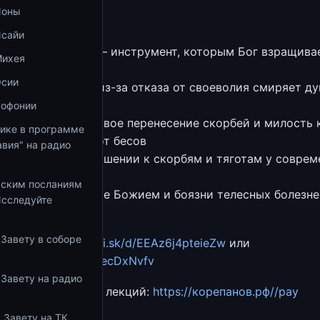
Ионы
екции:
Исайи
лово 35. Печаль — инструмент, которым Бог взращивае
Михея
Осии
Слово 35. Печаль из-за отказа от своеволия смиряет д
ет благодать
Софонии
Слово 35. Терпеливое перенесение скорбей и милость 
тике в программе
ющим защищает от бесов
вия" на радио
Слово 35. Об отношении к скорбям и тяготам у совре
н
ьским посланиям
Слово 35. О страхе Божием и боязни телесных болезне
Исследуйте
й, тягот
 Завету в соборе
лекции:
https://yadi.sk/d/EEAz6j4pteieZw
или
mail.ru/public/3jiE/4ecDxNvfv
 Завету на радио
агодарить автора лекций:
https://корепанов.рф//pay
 Завету на ТК