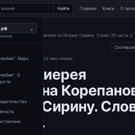
Найти
Главная
Книги
О прое
.рф
ы по Исааку Сирину
⌄
ея Константина Корепанова по Исааку Сирину. Слово 35 часть 2.
знаний
Скопиров
олюбие". Марк
аку Сирину
26.10.2025
2 мин чтения
да 28 иерея
любие". О
дости
тантина Корепано
сааку Сирину. Сло
видетельство
овность
асть 2.
нстантина