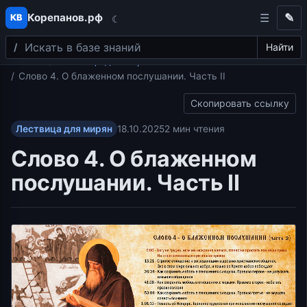
Корепанов.рф
✎
КВ
☾
Поиск
Перейти к содержимому
Найти
Главная
Лествица для мирян
Слово 4. О блаженном послушании. Часть II
Скопировать ссылку
Лествица для мирян
18.10.2025
2 мин чтения
Слово 4. О блаженном
послушании. Часть II