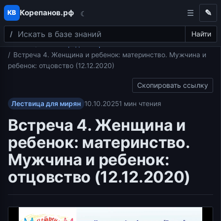
Корепанов.рф
✎
КВ
☾
Поиск
Перейти к содержимому
Найти
Главная
Лествица для мирян
Встреча 4. Женщина и ребенок: материнство. Мужчина и
ребенок: отцовство (12.12.2020)
Скопировать ссылку
Лествица для мирян
10.10.2025
1 мин чтения
Встреча 4. Женщина и
ребенок: материнство.
Мужчина и ребенок:
отцовство (12.12.2020)