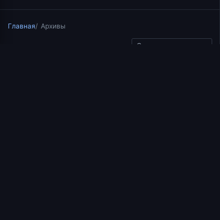
Главная
Архивы
Скопировать ссылку
ответы на вопросы
30.09.2025
2 мин чтения
Лекция 22. Ответы на
вопросы. Часть 1. Иерей
Константин Корепанов
(1.03.2021)