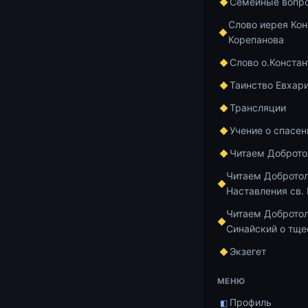
Кунцендорф.
Семейные вопр
Слово иерея Кон
СОДЕРЖАНИЕ
Корепанова
0:00 — Д
Слово о.Констан
37:49 — 
Таинство Евхар
Петра.
Трансляции
1:01:08 
лишних л
Учение о спасен
Читаем Доброт
Просим подде
пожертвовани
Читаем Доброто
Наставления св.
собора:
Читаем Добротол
сделать 
Синайский о тще
оформить
Экзегет
лавку;
оформить
МЕНЮ
телефону
Профиль
◧