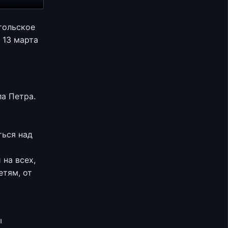
тольское
 13 марта
ла Петра.
ться над
 на всех,
етям, от
ы