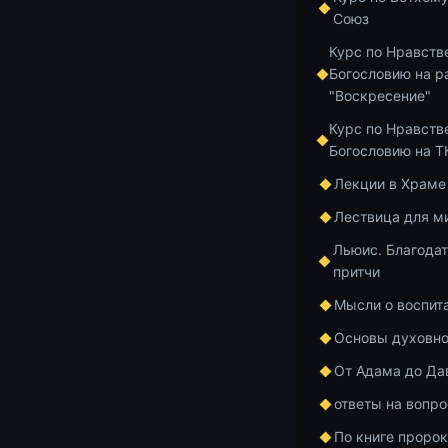
Главная
Архив
Союз
Курс по Нравств
Богословию на р
Апостольское 
"Воскресение"
КОР
Курс по Нравств
Богословию на 
Апо
Лекции в Храме
Лествица для м
свид
Льюис. Благодат
притчи
свят
Мысли о воспит
(20.
Основы духовно
От Адама до Да
ответы на вопр
По книге проро