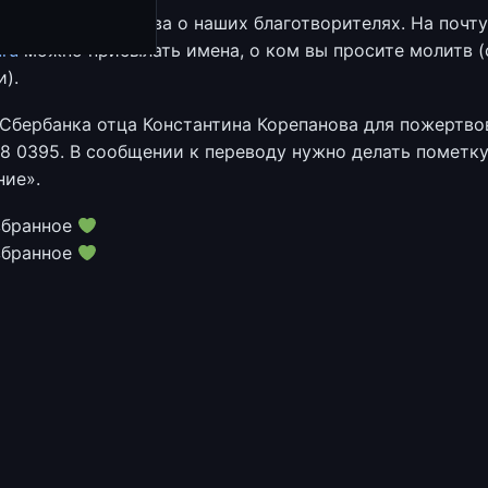
вершается молитва о наших благотворителях. На почту
.ru
можно присылать имена, о ком вы просите молитв (
).
Сбербанка отца Константина Корепанова для пожертво
28 0395. В сообщении к переводу нужно делать пометк
ие».
збранное
збранное
ов.рф