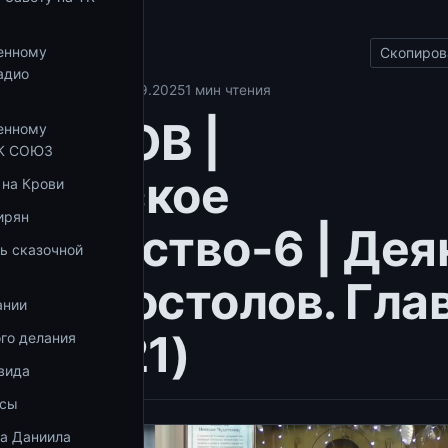
ы
енному
Скопиров
адио
свидетельство
30.09.2025
1 мин чтения
ЕПАНОВ |
енному
ТК СОЮЗ
стольское
 на Крови
ирян
етельство-6 | Дея
ь сказочной
ых апостолов. Гла
ании
02.2021)
го делания
вида
осы
ка Даниила