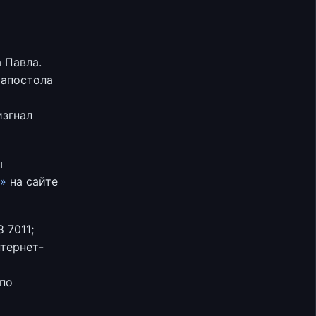
 Павла.
 апостола
изгнал
ы
»
на сайте
 7011;
тернет-
 по