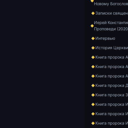
Новому Богосло
Записки священ
Седьмая лекц
свидетельств
Иерей Константи
Проповеди (2020
2021. Автор: 
Интервью
Деяния святых
История Церкв
0:00 — Г
Книга пророка 
11:31 — 
Книга пророка А
18:06 — 
46:17 — 
Книга пророка 
ним.
Книга пророка 
53:16 — 
Книга пророка 
кто был 
бабушки 
Книга пророка 
1:12:07 
Книга пророка 
Книга пророка 
Просим подде