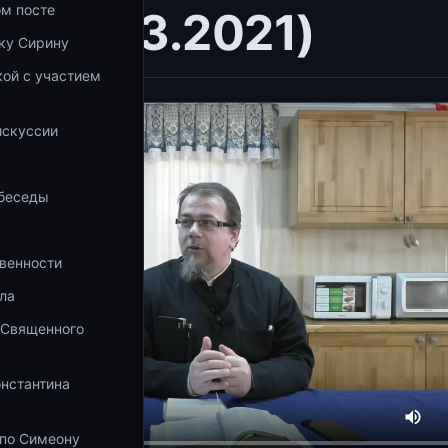
ом посте
11 (13.03.2021)
ку Сирину
ой с участием
а
искуссии
 беседы
венности
ла
 Священного
онстантина
 по Симеону