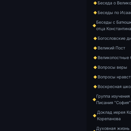
Беседа о Велик
10, 
Беседы по Исаа
Беседы с Батюшк
отца Константин
Богословские д
Великий Пост
Великопостные
Вопросы веры
Вопросы нравст
Воскресная шко
Группа изучения
Писания "София"
Доклад иерея К
Корепанова
Духовная жизнь