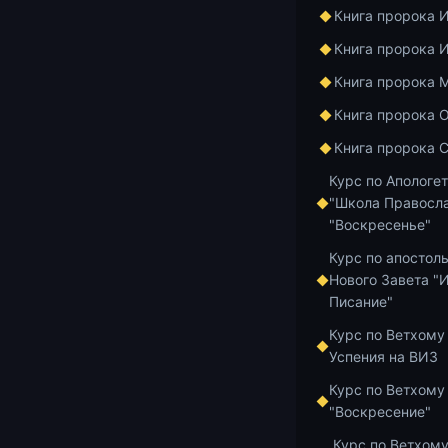
пожертвовани
Книга пророка 
собора
sobor-
Книга пророка 
4276 1618 45
Книга пророка 
через интерн
/ пишите по 
Книга пророка 
Книга пророка 
Ежедневно со
info@soborviz
Курс по Апологе
или упокоении
"Школа Правосла
"Воскресенье"
Номер карты 
Курс по апостол
4276 1619 76
Нового Завета "
«Пожертвован
Писание"
Курс по Ветхому
Добавить в и
Успения на ВИЗ
Курс по Ветхому
"Воскресение"
Курс по Ветхому