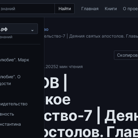
Найти
Главная
Книги
О прое
.рф
ольское свидетельство
⌄
постольское свидетельство-7 | Деяния святых апостолов. Главы 
знаний
Скопиров
олюбие". Марк
свидетельство
18.09.2025
2 мин чтения
ЕПАНОВ |
любие". О
дости
стольское
видетельство
етельство-7 | Дея
овность
нстантина
ых апостолов. Гла