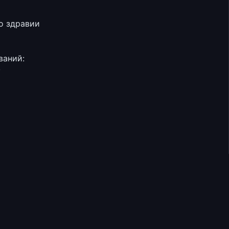
о здравии
ваний:
у