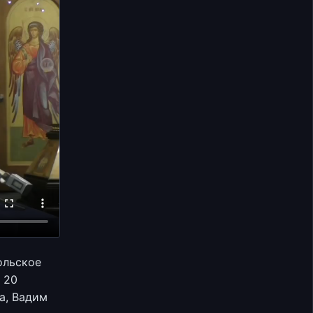
ольское
 20
а, Вадим