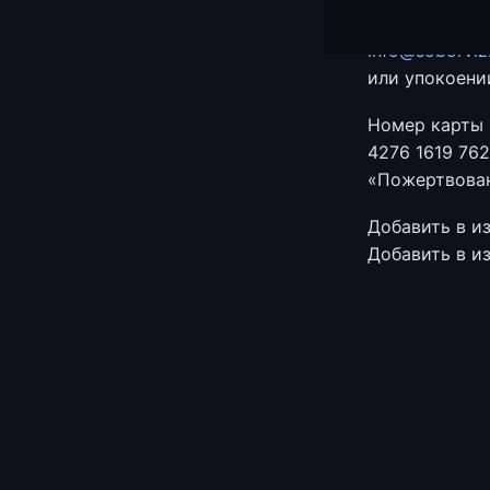
Ежедневно со
info@soborviz
или упокоении
Номер карты 
4276 1619 76
«Пожертвован
Добавить в и
Добавить в и
© 2026 Корепан