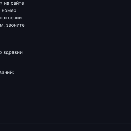
» на сайте
а номер
упокоении
м, звоните
о здравии
ваний:
у