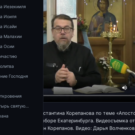
ка Иезекииля
ка Иоиля
ка Исайи
ка Малахии
ка Осии
ричастию
олитва
ние Господня
откровения
тырь святую…
я священника Константина Корепанова по теме «Апост
рана
о» в Успенском Соборе Екатеринбурга. Видеосъемка от
 Автор: Константин Корепанов. Видео: Дарья Волченков