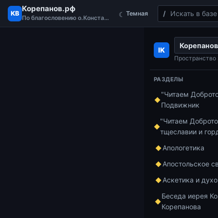
Корепанов.рф
Поиск
КВ
Темная
☾
По благословению о.Константина
Перейти к содержимому
Корепанов
Главная
Апост
IK
КОРЕПАНОВ | А
Пространство 
(13.03.2021)
РАЗДЕЛЫ
"Читаем Доброт
Подвижник
Апостольское 
КОР
"Читаем Доброто
тщеславии и гор
Апо
Апологетика
Апостольское с
свид
Аскетика и дух
Беседа иерея Ко
свят
Корепанова