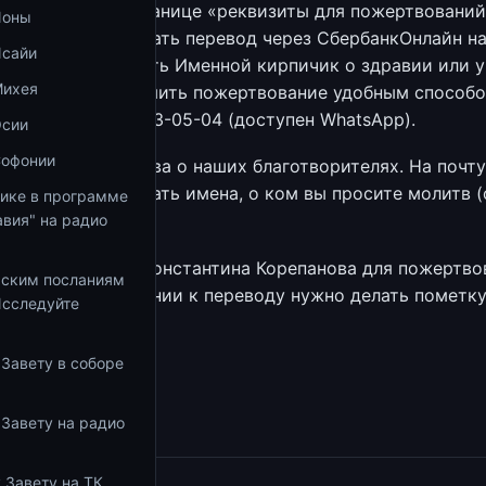
й указаны на странице «реквизиты для пожертвований
Ионы
uspenie.ru
— сделать перевод через СбербанкОнлайн н
Исайи
18 7011; — оформить Именной кирпичик о здравии или 
Михея
ет-лавку; — оформить пожертвование удобным способо
телефону 8-908-923-05-04 (доступен WhatsApp).
Осии
Софонии
вершается молитва о наших благотворителях. На почту
.ru
можно присылать имена, о ком вы просите молитв (
тике в программе
).
вия" на радио
Сбербанка отца Константина Корепанова для пожертво
ьским посланиям
28 0395. В сообщении к переводу нужно делать пометк
Исследуйте
ие».
 Завету в соборе
збранное
 Завету на радио
 Завету на ТК