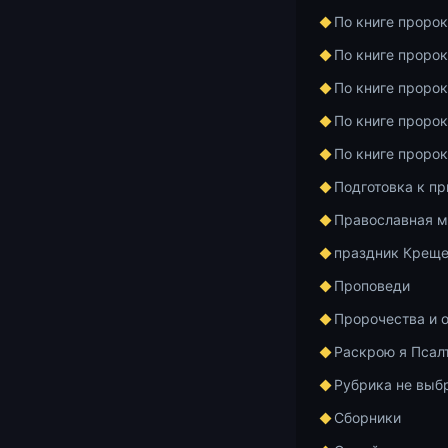
По книге проро
По книге проро
По книге проро
По книге проро
По книге проро
Подготовка к п
Православная м
праздник Креще
Проповеди
Пророчества и 
Раскрою я Псал
Шестая лекци
Рубрика не выб
свидетельств
Сборники
февраля 2021.