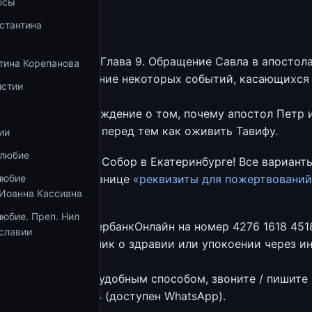
осы
стантина
:
еяния апостолов. Глава 9. Обращение Савла в апостола
тина Корепанова
Гл. 9:32-35. Описание некоторых событий, касающихся
истии
— Гл. 9:37-41. Рассуждение о том, почему апостол Петр 
юдей из комнаты перед тем как оживить Тавифу.
ии
олюбие
ржать Успенский Собор в Екатеринбурге! Все вариант
й указаны на странице
«реквизиты для пожертвований
любие
 Иоанна Кассиана
юбие. Преп. Нил
перевод через СбербанкОнлайн на номер 4276 1618 4518
славии
 Именной кирпичик о здравии или упокоении через ин
 пожертвование удобным способом, звоните / пишите
 8-908-923-05-04 (доступен WhatsApp).