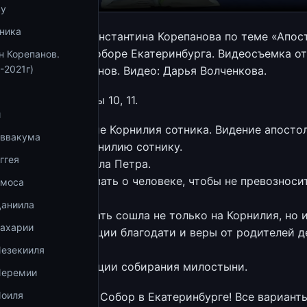
ву
ника
ия священника Константина Корепанова по теме «Апос
о» в Успенском Соборе Екатеринбурга. Видеосъемка от
н Корепанов.
-2021г)
Константин Корепанов. Видео: Дарья Волченкова.
 апостолов. Главы 10, 11.
и
лава 10. Обращение Корнилия сотника. Видение апосто
Аввакума
Об откровении Корнилию сотнику.
ггея
Проповедь апостола Петра.
Как правильно думать о человеке, чтобы не превозноси
Амоса
Даниила
О том, что благодать сошла не только на Корнилия, но и
Захарии
в доме. О трансляции благодати и веры от родителей д
внукам.
Иезекииля
— Глава 11. О традиции собирания милостыни.
Иеремии
Иоиля
ржать Успенский Собор в Екатеринбурге! Все вариант