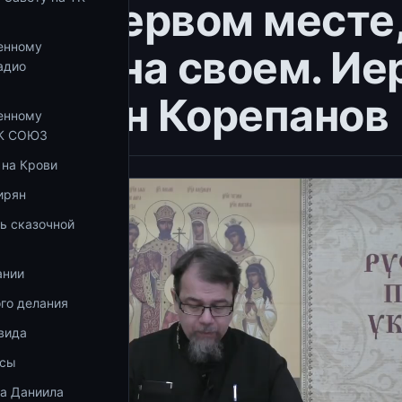
т на первом месте,
енному
будет на своем. Ие
адио
тантин Корепанов
енному
ТК СОЮЗ
 на Крови
ирян
ь сказочной
ании
го делания
вида
осы
ка Даниила