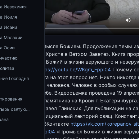
ка Иезекииля
ка Иоиля
ка Исайи
ка Малахии
Корепанов​ О Промысле Божием. Продолжение темы из
ка Осии
чества об Иисусе Христе в Ветхом Завете». Книга про
ричастию
опросы) «Промысл Божий в жизни верующего и невер
олитва
 12 апреля 2021
https://youtu.be/WKgm_FppI04
. Почему с
 случилось? Ответа на этот вопрос нет. Никто никогда 
ние Господня
ва судьбы другого человека. Человек в особых случая
Божию только о себе. Видеосъемка проведена 19 апрел
откровения
нном зале Храма-памятника на Крови г. Екатеринбурга.
репанов. Видео: Павел Глинских. Для публикации на са
тырь святую…
, Ютуб-канале «Официальный лекторий свящ. Констант
рана
и в сообществе в ВКонтакте
https://vk.com/korepanov_si
//youtu.be/WKgm_FppI04
«Промысл Божий в жизни верую