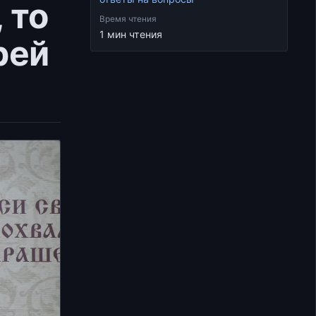
 то
Время чтения
1 мин чтения
рей