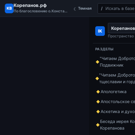
Корепанов.рф
Поиск
КВ
Темная
☾
По благословению о.Константина
Перейти к содержимому
Корепанов
Главная
ответ
IK
Три шага к Пр
Пространство 
РАЗДЕЛЫ
"Читаем Доброт
ответы на воп
Подвижник
Три 
"Читаем Доброто
тщеславии и гор
Иере
Апологетика
Коре
Апостольское с
Аскетика и дух
Беседа иерея Ко
Корепанова