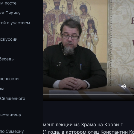
ом посте
ку Сирину
ой с участием
а
искуссии
 беседы
венности
ла
 Священного
Корепанов
онстантина
представлен фрагмент лекции из Храма на Крови г.
 по Симеону
 от 26 апреля 2021 года, в котором отец Константин К