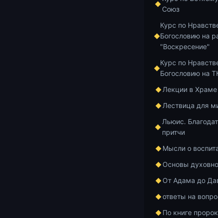
буде
Союз
Курс по Нравств
всё 
Богословию на р
"Воскресение"
Конс
Курс по Нравств
Богословию на 
Лекции в Храме
Лествица для м
Льюис. Благодат
притчи
Мысли о воспит
Основы духовно
От Адама до Да
ответы на вопр
По книге проро