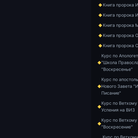
подготовкой 
Книга пророка 
https://youtu
Книга пророка 
Номер карты 
Книга пророка 
4276 1619 76
Книга пророка 
«Пожертвован
Книга пророка 
Добавить в и
Курс по Апологе
"Школа Правосла
"Воскресенье"
Курс по апостол
Нового Завета "
Главная
Архив
Писание"
Курс по Ветхому
Успения на ВИЗ
ответы на воп
Курс по Ветхому
Пром
"Воскресение"
Курс по Ветхому