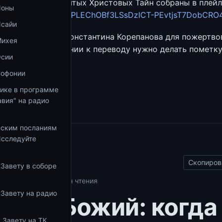
к причащению Святых Христовых Тайн собраны в плей
Ионы
be.com/playlist?list=PLEChOBf3LSsDzICT-PEvtjsT7DobCRO
Исайи
Сбербанка отца Константина Корепанова для пожертво
Михея
28 0395. В сообщении к переводу нужно делать пометк
Осии
ие».
Софонии
збранное
тике в программе
вия" на радио
ьским посланиям
Исследуйте
ы
Скопиров
 Завету в соборе
росы
08.09.2025
1 мин чтения
 Завету на радио
ысл Божий: когда
 Завету на ТК