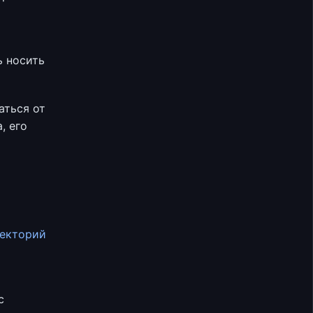
ь носить
аться от
, его
екторий
с