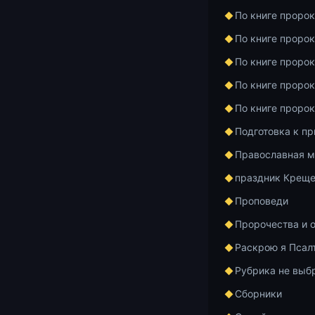
По книге проро
По книге проро
По книге проро
По книге проро
#оКонстантин
По книге проро
цикла «Проро
Подготовка к п
(ответы на в
Православная м
человека» от
ним/с ней так
праздник Креще
обстоятельст
Проповеди
узнать Волю 
Пророчества и 
года в лекцио
Константин Ко
Раскрою я Псал
Корепанов.рф
Рубрика не выб
Корепанова» 
Сборники
часть:
https: