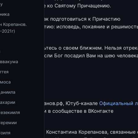
ву
опрос о подготовке ко Святому Причащению.
ника
твет на вопрос. Как подготовиться к Причастию
н Корепанов.
Три шага к Причастию: исповедь, покаяние и решимост
-2021г)
руг друга
акон Бога – заботьтесь о своем ближнем. Нельзя отрек
и
ного вам Богом. Если Бог посадил Вам на шею человека
Аввакума
ггея
антин Корепанов
Амоса
 Глинских
Даниила
Захарии
ии на сайте Корепанов.рф, Ютуб-канале
Официальный л
нтина Корепанова
и в сообществе в ВКонтакте
Иезекииля
/korepanov_site
.
Иеремии
других бесед отца Константина Корепанова, связанные 
Иоиля