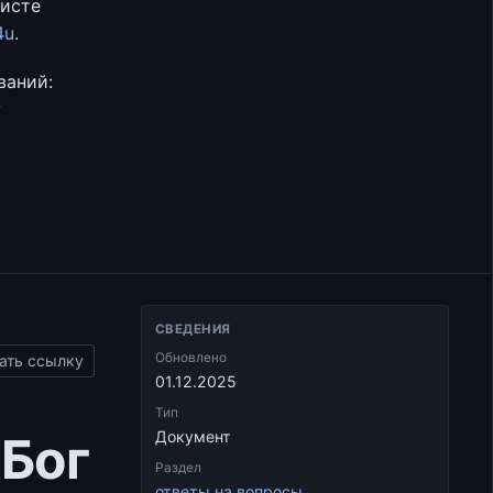
листе
4u
.
ваний:
у
СВЕДЕНИЯ
Обновлено
ать ссылку
01.12.2025
Тип
 Бог
Документ
Раздел
ответы на вопросы