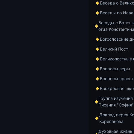
Беседа о Велик
Беседы по Исаа
Беседы с Батюшк
отца Константин
Богословские д
Великий Пост
Великопостные
Вопросы веры
Вопросы нравст
Воскресная шко
Группа изучения
Писания "София"
#оКонстантин
Доклад иерея К
Корепанова
В этом видео 
Духовная жизнь
Екатеринбурга