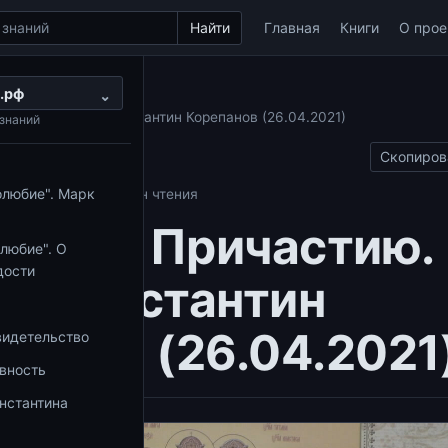
Найти
Главная
Книги
О прое
.рф
ы на вопросы
⌄
ичастию. Иерей Константин Корепанов (26.04.2021)
знаний
Скопиров
олюбие". Марк
росы
04.09.2025
1 мин чтения
шага к Причастию.
любие". О
дости
й Константин
панов (26.04.2021
видетельство
овность
нстантина