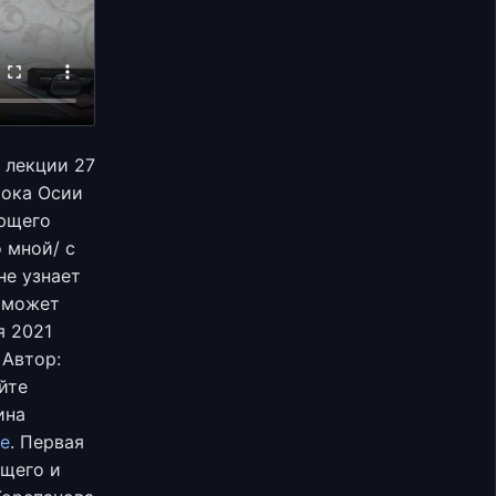
 лекции 27
рока Осии
ующего
о мной/ с
не узнает
х может
я 2021
 Автор:
йте
ина
te
. Первая
щего и