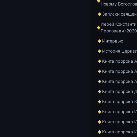
Новому Богосло
ответил на в
Записки священ
0:00 — О
Иерей Константи
11:42 — 
Проповеди (2020
тяготы д
Интервью
Непреложен з
История Церкв
человека, дан
Книга пророка 
нужно нести.
Книга пророка А
Автор: Конст
Книга пророка 
Видео: Павел
Книга пророка 
Книга пророка 
Для публикац
свящ. Конста
Книга пророка 
https://vk.com
Книга пророка 
Видеозаписи 
Книга пророка 