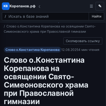
Корепанов.рф
✎
КВ
☾
Поиск
Перейти к содержимому
Найти
Главная
Слово о.Константина Корепанова
Слово о.Константина Корепанова на освящении Свято-
Симеоновского храма при Православной гимназии
Скопировать ссылку
Слово о.Константина Корепанова
12.08.2025
4 мин чтения
Слово о.Константина
Корепанова на
освящении Свято-
Симеоновского храма
при Православной
гимназии