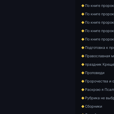
По книге проро
По книге проро
По книге проро
По книге проро
Беседа с отц
По книге проро
Орском Ивер
Подготовка к п
0:00 — В
Православная м
отец — э
праздник Креще
совет. Д
Проповеди
увидеть 
Христе.
Пророчества и 
6:44 — О
Раскрою я Псал
будущем.
Рубрика не выб
нескольк
помешал 
Сборники
Поэтому 