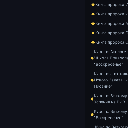
Книга пророка 
Номер карты 
4276 1619 76
Книга пророка 
«Пожертвован
Книга пророка 
Добавить в и
Книга пророка 
Книга пророка 
Курс по Апологе
"Школа Правосла
"Воскресенье"
Главная
Архив
Курс по апостол
Нового Завета "
Писание"
Беседа иерея 
Курс по Ветхому
Бесе
Успения на ВИЗ
Курс по Ветхому
Коре
"Воскресение"
Курс по Ветхому