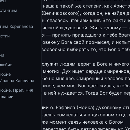
осы
. Брат есть жизнь наша в такой же степени, как Христо
стантина
Опыт прп. Паисия (Величковского), когда он, не найдя 
ка, стал жить один, спасаясь чтением книг. Это фактич
тина Корепанова
его к смерти физической и душевной. Жить одному — 
ьно. Путь спасения — принять пришедшего к тебе брат
истии
 что о каждом человеке у Бога свой промысел, и испыт
оугодно. Нельзя своевольно выбирать то, что Бог о теб
ии
Человек, который служит людям, верит в Бога и ничего 
олюбие
казывается выше многих. Дух ищет сердце смиренное
любие
ное и ничего о себе не мнящее. Смиренный человек п
 Иоанна Кассиана
что нужно брату, важнее, чем мне. Бог дает жизнь, чтоб
юбие. Преп. Нил
делился с тем, кто в ней нуждается. Тогда Бог будет п
славии
ебя.
Мысль о послушании о. Рафаила (Нойка) духовному отц
торого, если начинаешь сомневаться в духовном отце,
 выбрал — в этот же момент связь человека с Богом
ется, и духовник перестает быть детоводителем ко Хр