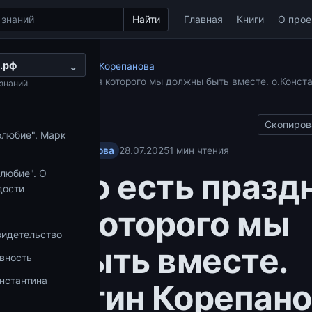
Найти
Главная
Книги
О прое
.рф
а иерея Константина Корепанова
⌄
ь праздник, во время которого мы должны быть вместе. о.Конст
знаний
.19)
Скопиров
олюбие". Марк
Константина Корепанова
28.07.2025
1 мин чтения
ество есть праздн
любие". О
дости
ремя которого мы
видетельство
ны быть вместе.
овность
нстантина
нстантин Корепан