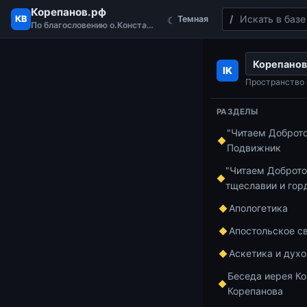
Корепанов.рф
Поиск
КВ
Темная
☾
По благословению о.Константина
Перейти к содержимому
Корепанов
Главная
Бесед
IK
Рождество ест
Пространство 
Корепанов (23.12
РАЗДЕЛЫ
"Читаем Доброт
Подвижник
Беседа иерея 
Рожд
"Читаем Доброто
тщеславии и гор
во в
Апологетика
Апостольское с
долж
Аскетика и дух
Беседа иерея Ко
о.Ко
Корепанова