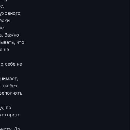
с.
духовного
ески
не
а. Важно
ывать, что
е не
о себе не
,
онимает,
ы ты без
ереполнять
у, по
 которого
исту. До