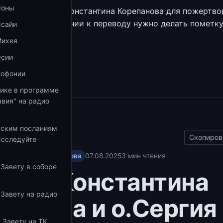
Ионы
Сбербанка отца Константина Корепанова для пожертво
28 0395. В сообщении к переводу нужно делать пометк
Исайи
ие».
Михея
збранное
Осии
Софонии
тике в программе
вия" на радио
ы
ьским посланиям
Скопиров
Исследуйте
Константина Корепанова
07.08.2025
3 мин чтения
 Завету в соборе
да о.Константина
 Завету на радио
панова и о.Сергия
 Завету на ТК