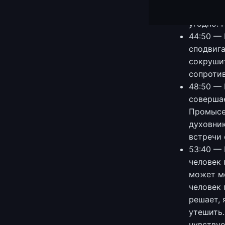
того, ка
угодно. 
44:50 — 
сподвига
сокрушит
сопротив
48:50 — 
совершае
Промысел
духовник
встречи 
53:40 — 
человек 
может мо
человек 
решает, 
утешить.
чувствуе