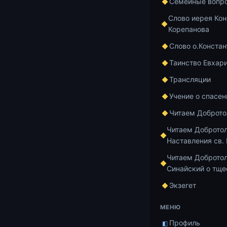
Семейные вопр
человека
Слово иерея Кон
13:40 — 
Корепанова
наставни
Слово о.Констан
привело 
спасител
Таинство Евхар
помнить,
Трансляции
Ему благ
Учение о спасен
задумал.
21:03 — 
Читаем Доброт
мнит — о
Читаем Доброто
сокрушен
Наставления св.
что то, 
Читаем Добротол
остатка 
Синайский о тще
жизнью т
Экзегет
28:05 — 
слову ко
МЕНЮ
сам же и
Профиль
◧
прекраща