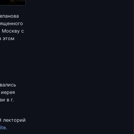
епанова
вященного
в Москву с
в этом
овались
 иерея
и в г.
й лекторий
ite
.