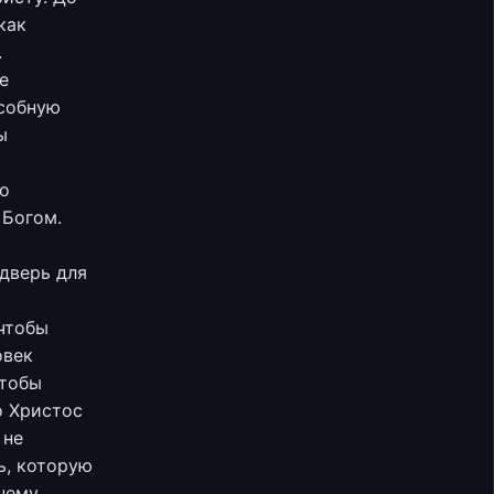
как
.
е
особную
ы
то
 Богом.
 дверь для
чтобы
овек
чтобы
о Христос
 не
ь, которую
нему.