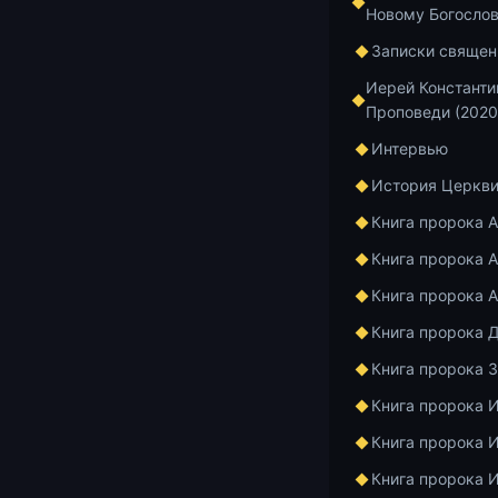
Новому Богосло
Записки священ
Начальный фр
перед рождес
Иерей Константи
Проповеди (2020
Писания «Соф
семьей. Впеч
Интервью
видео
https:/
История Церкв
Автор: Конст
Книга пророка 
Книга пророка А
Монтаж: Вади
Книга пророка 
Видеофайл со
Книга пророка 
аудиозаписи,
Константина 
Книга пророка 
Екатеринбурге
Книга пророка 
Книга пророка 
Для публикац
свящ. Конста
Книга пророка 