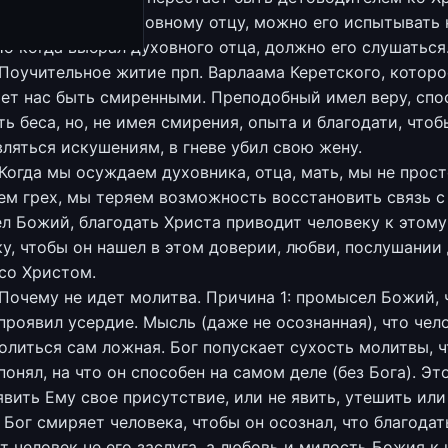
к прилепился к духовному отцу, можно его испытывать 
Но когда выбрал духовного отца, должно его слушаться
Поучительное житие прп. Варлаама Керетского, которо
ет нас быть смиренными. Преподобный имел веру, сп
ь беса, но, не имея смирения, опыта и благодати, чтоб
ляться искушениям, в гневе убил свою жену.
Когда мы осуждаем духовника, отца, мать, мы не прос
м грех, мы теряем возможность восстановить связь с
 Божий, благодать Христа приводит человеку к этому
у, чтобы он нашел в этом доверии, любви, послушании
со Христом.
Почему не идет молитва. Причина 1: промысел Божий, 
проявил усердие. Мысль (даже не осознанная), что чел
литься сам ложная. Бог попускает сухость молитвы, 
понял, на что он способен на самом деле (без Бога). Эт
явить Ему свое присутствие, или не явить, утешить или
 Бог смиряет человека, чтобы он осознал, что благодат
т человек не его заслуга, а любовь и милость Божия к 