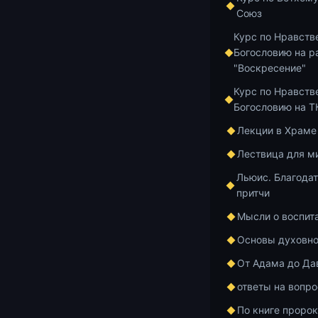
Бара
Союз
Курс по Нравств
Иве
Богословию на р
"Воскресение"
мона
Курс по Нравств
Богословию на 
Лекции в Храме
Лествица для м
Льюис. Благодат
притчи
Мысли о воспит
Основы духовно
От Адама до Да
ответы на вопр
По книге проро