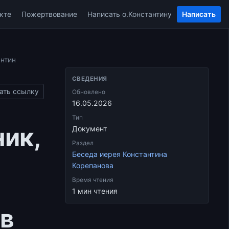
кте
Пожертвование
Написать о.Константину
Написать
СВЕДЕНИЯ
антин
Обновлено
16.05.2026
ать ссылку
Тип
Документ
Раздел
ик,
Беседа иерея Константина
Корепанова
Время чтения
1 мин чтения
ов