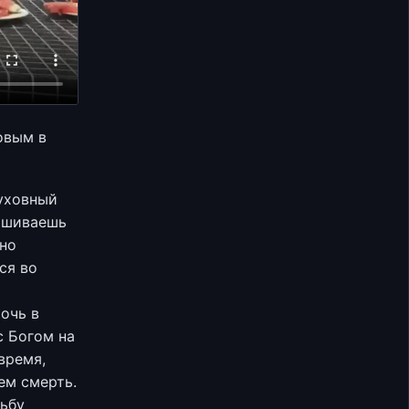
овым в
Духовный
рашиваешь
жно
ся во
очь в
с Богом на
время,
ем смерть.
сьбу