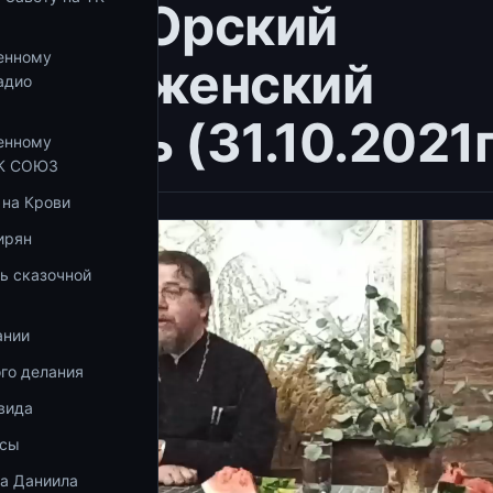
нова.Орский
енному
рский женский
адио
стырь (31.10.2021г
енному
ТК СОЮЗ
 на Крови
ирян
ь сказочной
ании
го делания
вида
осы
ка Даниила