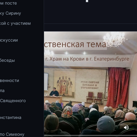
ом посте
12.19)
ку Сирину
ой с участием
а
искуссии
 беседы
венности
ла
 Священного
онстантина
 по Симеону