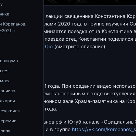
ву
ника
агмент последней лекции священника Константина Кор
твенскими каникулами 2020 года в группе изучения С
н Корепанов.
-2021г)
ия». В записи упоминается поездка отца Константина 
атлениями об этой поездке отец Константин поделился 
/youtu.be/43xqYCkEQio
(смотрите описание).
и
антин Корепанов
Аввакума
ггея
м Кунцендорф
Амоса
здан 2 января 2021 года. При создании видео использ
Даниила
 сделанные Евгением Панферкиным в ходе выступления
Корепанова в лекционном зале Храма-памятника на Кров
Захарии
 23 декабря 2019 года.
Иезекииля
Иеремии
ии на сайте Корепанов.рф и Ютуб-канале «Официальны
нтина Корепанова» и в группе
https://vk.com/korepanov_s
Иоиля