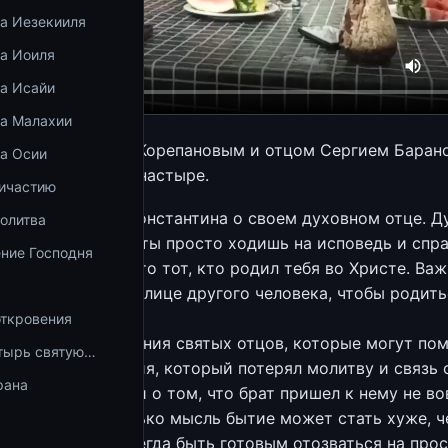
ка Иезекииля
ка Иоиля
ка Исайи
ка Малахии
ом Константином Корепановым и отцом Сергием Баран
ка Осии
ском женском монастыре.
ричастию
оспоминания о. Константина о своем духовном отце. 
олитва
то не тот, к кому ты просто ходишь на исповедь и сп
ние Господня
уховный отец — это тот, кто родил тебя во Христе. Ва
отблеск жизни на лице другого человека, чтобы родить
откровения
пытные переживания святых отцов, которые могут пом
тырь святую…
 Опыт о. Софрония, который потерял молитву и связь 
рана
о лет из-за мысли о том, что брат пришел к нему не во
ему. За одну только мысль бытие может стать хуже, ч
крайне важно всегда быть готовым отозваться на про