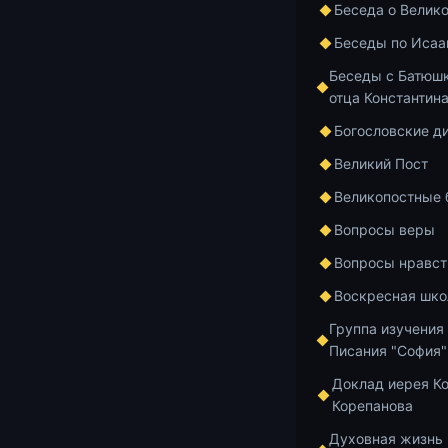
Беседа о Велик
(23.
Беседы по Исаа
Беседы с Батюшк
отца Константин
Богословские д
Великий Пост
Великопостные
Вопросы веры
Вопросы нравст
Воскресная шко
Группа изучения
Писания "София"
Доклад иерея К
Корепанова
Духовная жизнь