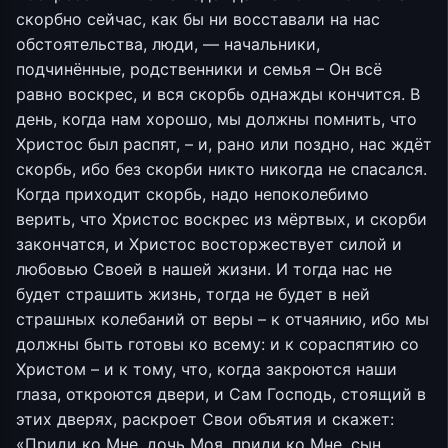
скорбно сейчас, как бы ни восставали на нас
обстоятельства, люди, — начальники,
подчинённые, родственники и семья – Он всё
равно воскрес, и вся скорбь однажды кончится. В
день, когда нам хорошо, мы должны помнить, что
Христос был распят, – и, рано или поздно, нас ждёт
скорбь, ибо без скорби никто никогда не спасался.
Когда приходит скорбь, надо непоколебимо
верить, что Христос воскрес из мёртвых, и скорби
закончатся, и Христос восторжествует силой и
любовью Своей в нашей жизни. И тогда нас не
будет страшить жизнь, тогда не будет в ней
страшных колебаний от веры – к отчаянию, ибо мы
должны быть готовы ко всему: и к сораспятию со
Христом – и к тому, что, когда закроются наши
глаза, откроются двери, и Сам Господь, стоящий в
этих дверях, раскроет Свои объятия и скажет:
«Приди ко Мне, дочь Моя, приди ко Мне, сын