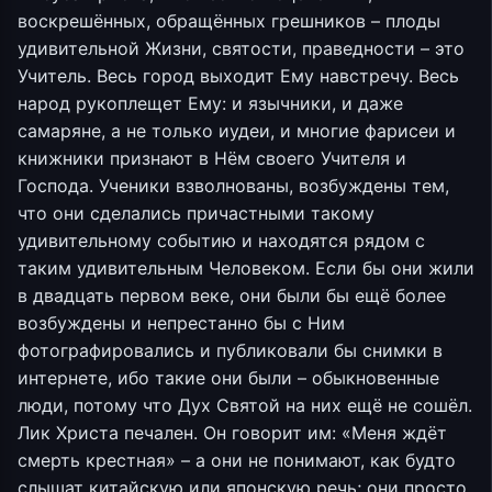
воскрешённых, обращённых грешников – плоды
удивительной Жизни, святости, праведности – это
Учитель. Весь город выходит Ему навстречу. Весь
народ рукоплещет Ему: и язычники, и даже
самаряне, а не только иудеи, и многие фарисеи и
книжники признают в Нём своего Учителя и
Господа. Ученики взволнованы, возбуждены тем,
что они сделались причастными такому
удивительному событию и находятся рядом с
таким удивительным Человеком. Если бы они жили
в двадцать первом веке, они были бы ещё более
возбуждены и непрестанно бы с Ним
фотографировались и публиковали бы снимки в
интернете, ибо такие они были – обыкновенные
люди, потому что Дух Святой на них ещё не сошёл.
Лик Христа печален. Он говорит им: «Меня ждёт
смерть крестная» – а они не понимают, как будто
слышат китайскую или японскую речь; они просто