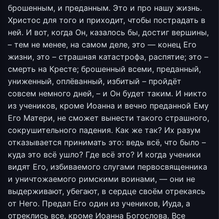
брошенным, и преданным. Это и про нашу жизнь.
Христос для того и приходит, чтобы пострадать в
ней. И вот, когда Он, казалось бы, достиг вершины,
– тем не менее, на самом деле, это — конец Его
жизни, это – страшная катастрофа, распятие; это –
смерть на Кресте; брошенный всеми, преданный,
униженный, оплёванный, избитый – пройдёт
совсем немного дней, – и Он будет таким. И никто
из учеников, кроме Иоанна и вечно преданной Ему
Его Матери, не сможет вынести такого страшного,
сокрушительного падения. Как же так? Их разум
отказывается принимать это: ведь всё, что было –
куда это всё ушло? Где всё это? И когда ученики
видят Его, избиваемого слугами первосвященника
и уничтожаемого римскими воинами, — они не
выдерживают, убегают, в сердце своём отрекаясь
от Него. Предал Его один из учеников, Иуда, а
отреклись все, кроме Иоанна Богослова. Все