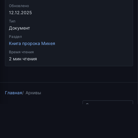
Обновлено
12.12.2025
Тип
Документ
Раздел
Книга пророка Михея
Время чтения
2 мин чтения
Главная
Архивы
Скопировать ссылку
Книга пророка Михея
10.08.2025
4 мин чтения
Пророчества об Иисусе