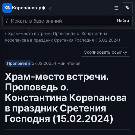
Корепанов.рф
✎
КВ
☾
Поиск
Перейти к содержимому
Найти
Главная
Проповеди
Храм-место встречи. Проповедь о. Константина
Корепанова в праздник Сретения Господня (15.02.2024)
Скопировать ссылку
Проповеди
27.02.2025
4 мин чтения
Храм-место встречи.
Проповедь о.
Константина Корепанова
в праздник Сретения
Господня (15.02.2024)