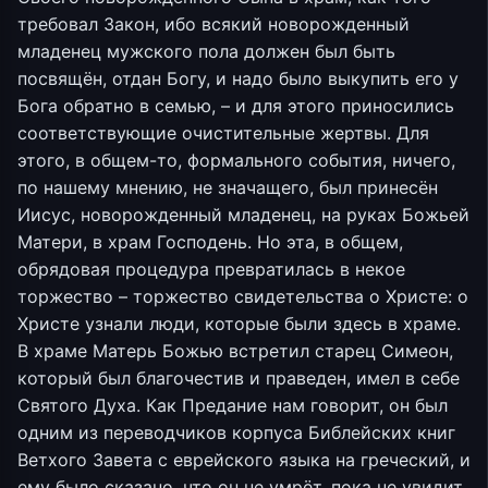
требовал Закон, ибо всякий новорожденный
младенец мужского пола должен был быть
посвящён, отдан Богу, и надо было выкупить его у
Бога обратно в семью, – и для этого приносились
соответствующие очистительные жертвы. Для
этого, в общем-то, формального события, ничего,
по нашему мнению, не значащего, был принесён
Иисус, новорожденный младенец, на руках Божьей
Матери, в храм Господень. Но эта, в общем,
обрядовая процедура превратилась в некое
торжество – торжество свидетельства о Христе: о
Христе узнали люди, которые были здесь в храме.
В храме Матерь Божью встретил старец Симеон,
который был благочестив и праведен, имел в себе
Святого Духа. Как Предание нам говорит, он был
одним из переводчиков корпуса Библейских книг
Ветхого Завета с еврейского языка на греческий, и
ему было сказано, что он не умрёт, пока не увидит