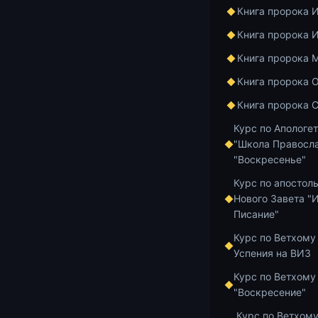
Книга пророка 
Книга пророка 
Книга пророка 
Книга пророка 
Книга пророка 
Курс по Апологе
"Школа Правосла
"Воскресенье"
Курс по апостол
Нового Завета "
Писание"
Курс по Ветхому
Успения на ВИЗ
Очередная ле
Курс по Ветхому
2021 года в л
"Воскресение"
Лекция начал
Курс по Ветхому