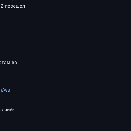
12 перешел
огом во
m/wall-
ваний:
у