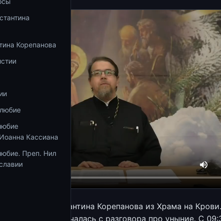
осы
стантина
тина Корепанова
истии
ии
олюбие
любие
 Иоанна Кассиана
юбие. Преп. Нил
славии
кция иерея Константина Корепанова из Храма на Крови
1 года. Лекция началась с разговора про уныние. С 09: