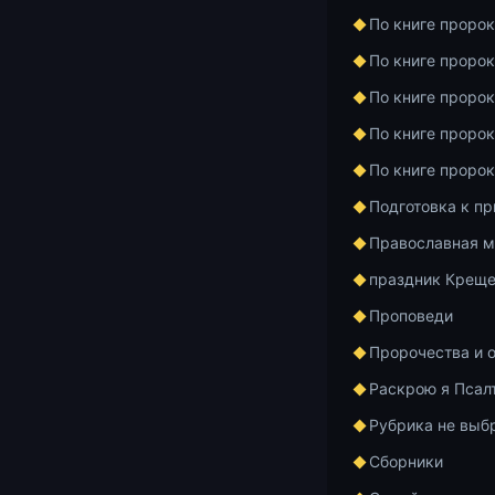
Номер карты 
По книге проро
4276 1619 76
«Пожертвован
По книге проро
По книге проро
Добавить в и
По книге проро
По книге проро
Подготовка к п
Главная
Архив
Православная м
праздник Креще
Проповеди
Книга пророка
Пророчества и 
Лекц
Раскрою я Псал
прор
Рубрика не выб
Сборники