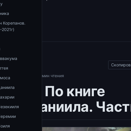
ву
збранное
ника
збранное
н Корепанов.
-2021г)
и
ы
Аввакума
Скопиров
ггея
 Даниила
01.10.2025
1 мин чтения
Амоса
ия 18. По книге
Даниила
Захарии
ока Даниила. Част
Иезекииля
Иеремии
Иоиля