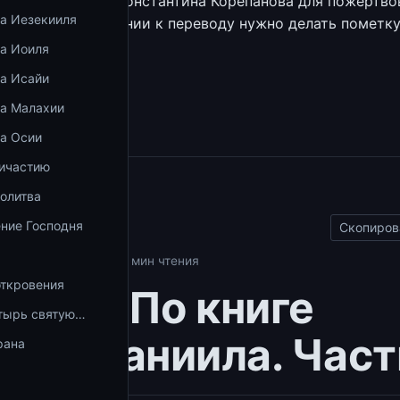
Сбербанка отца Константина Корепанова для пожертво
ка Иезекииля
28 0395. В сообщении к переводу нужно делать пометк
ие».
ка Иоиля
ка Исайи
збранное
ка Малахии
ка Осии
ричастию
ы
олитва
ние Господня
Скопиров
 Даниила
03.10.2025
1 мин чтения
откровения
ия 17. По книге
тырь святую…
ока Даниила. Част
рана