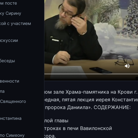
ом посте
ку Сирину
ой с участием
а
искуссии
 беседы
венности
ла
1 года в лекционном зале Храма-памятника на Крови г.
а состоялась очередная, пятая лекция иерея Константи
 Священного
з цикла «По книге пророка Даниила». СОДЕРЖАНИЕ:
онстантина
продолжение прошлой главы
— история о трех отроках в печи Вавилонской
 по Симеону
— сон Навуходоносора.