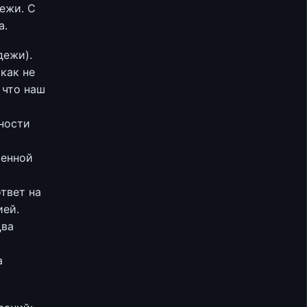
ежи. С
а.
дежи).
как не
 что наш
жности
венной
твет на
ией.
Два
а