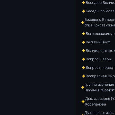
Беседа о Велик
Беседы по Исаа
Беседы с Батюшк
отца Константин
Богословские д
Великий Пост
Великопостные
Вопросы веры
Вопросы нравст
Воскресная шко
8 февраля 202
Екатеринбург
Группа изучения
Корепанова и
Писания "София"
Доклад иерея К
0:00 — 
Корепанова
1:10:07 
Духовная жизнь
1:36:52 