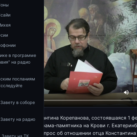
Ионы
Исайи
Михея
Осии
Софонии
тике в программе
вия" на радио
ьским посланиям
Исследуйте
 Завету в соборе
кция иерея Константина Корепанова, состоявшаяся 1 ф
 Завету на радио
екционном зале Храма-памятника на Крови г. Екатеринб
ась с ответа на вопрос об отношении отца Константина
 Завету на ТК