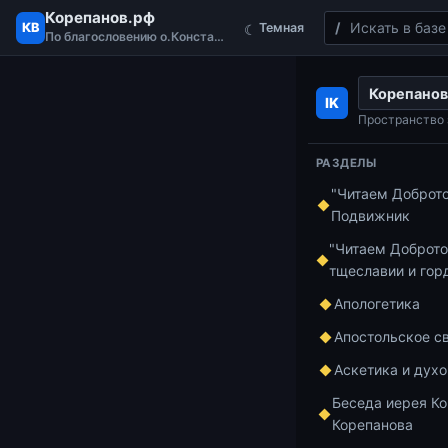
Корепанов.рф
Поиск
КВ
Темная
☾
По благословению о.Константина
Перейти к содержимому
Корепанов
Главная
Книга
IK
Пространство 
РАЗДЕЛЫ
Книга пророка
"Читаем Доброт
Лекц
Подвижник
"Читаем Доброто
прор
тщеславии и гор
Апологетика
Апостольское с
Аскетика и дух
Беседа иерея Ко
Корепанова