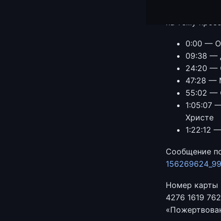
Константин пр
на тему проз
0:00 — О
09:38 — 
24:20 — 
47:28 — 
55:02 — 
1:05:07 
Христе
1:22:12 
Сообщение по
156269624_9
Номер карты 
4276 1619 76
«Пожертвован