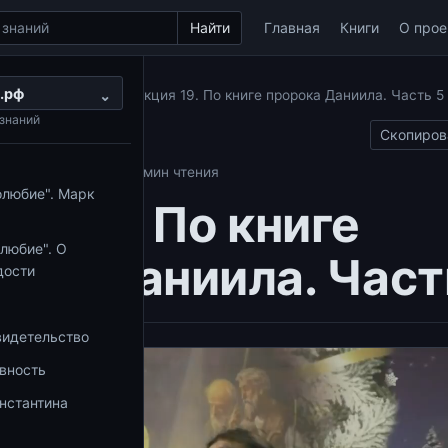
Найти
Главная
Книги
О прое
.рф
 пророка Даниила
⌄
Лекция 19. По книге пророка Даниила. Часть 5
знаний
Скопиров
 Даниила
01.10.2025
1 мин чтения
олюбие". Марк
ия 19. По книге
любие". О
ока Даниила. Част
дости
видетельство
овность
нстантина