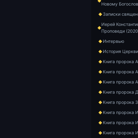
Новому Богосло
Добавить в и
Записки священ
Добавить в и
Иерей Константи
Проповеди (2020
Интервью
История Церкв
Главная
Архив
Книга пророка 
Книга пророка А
Книга пророка
Книга пророка 
Лекц
Книга пророка 
Книга пророка 
прор
Книга пророка 
Книга пророка 
Книга пророка 