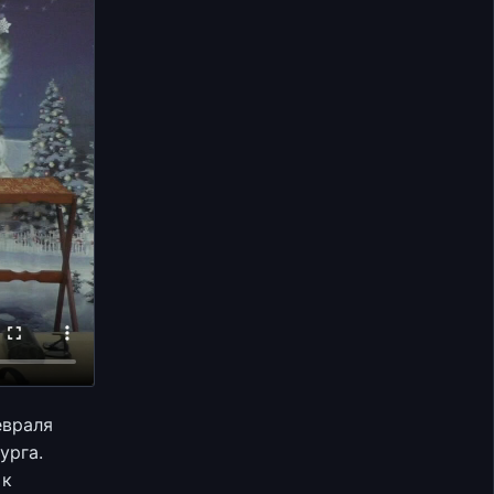
евраля
урга.
 к