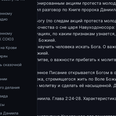
кануне несанкционированным акциям протеста молод
онстантин продолжил разговор по Книге пророка Даниил
енному
адио
ражда не угодна Богу (по следам акций протеста моло
Продолжение пророчества о сне царя Навуходоносора: 
енному
ся в сложных ситуациях, по каким признакам узнается,
ТК СОЮЗ
ответствует Воле Божией.
О роли духовника научить человека искать Бога. О ва
 на Крови
 жить по Воле Божией.
ирян
— О совместной молитве, о важности прибегать к молит
ь сказочной
ратий и сестер.
— О том, что Священное Писание открывается Богом в о
ю просьбу человека, стремящегося жить по Воле Бож
ании
— Как собрать свою молитву и сделать её насыщенной. 
го делания
 веры.
вида
— Книга пророка Даниила. Глава 2:24-28. Характеристик
осы
го времени мира.
ка Даниила