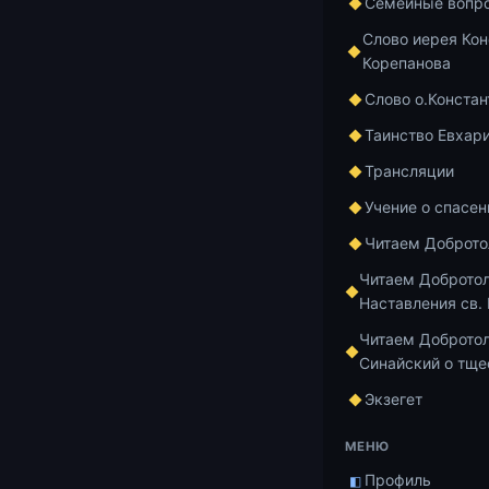
Семейные вопр
Слово иерея Кон
Корепанова
Слово о.Констан
Таинство Евхар
Трансляции
Учение о спасен
Читаем Доброт
Читаем Доброто
Наставления св.
Читаем Добротол
Синайский о тще
Экзегет
МЕНЮ
Очередная ле
Профиль
25 января 202
◧