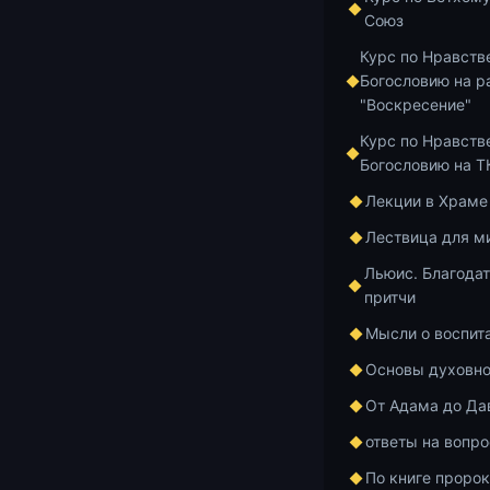
прошедшим на
Союз
31:17 отец К
Курс по Нравств
Богословию на р
0:00 — В
"Воскресение"
31:17 — 
Курс по Нравств
запутать
Богословию на 
выбор со
57:59 — 
Лекции в Храме
решиться
Лествица для м
1:11:14 
Льюис. Благодат
помощи б
притчи
1:13:59 
искренню
Мысли о воспит
1:24:11 
Основы духовно
принципа
От Адама до Да
1:43:11 
ответы на вопр
последне
По книге проро