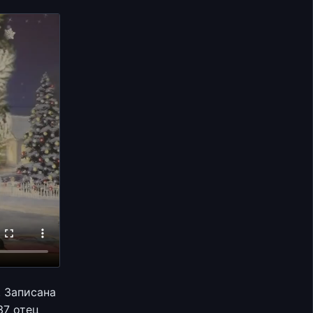
. Записана
37 отец