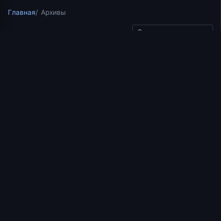
Главная
Архивы
Скопировать ссылку
Читаем Добротолюбие Наставления св. Иоанна Кассиана
10.07.2026
2 мин чтения
Читаем Добротолюбие:
борьба с блудной
страстью и мера поста