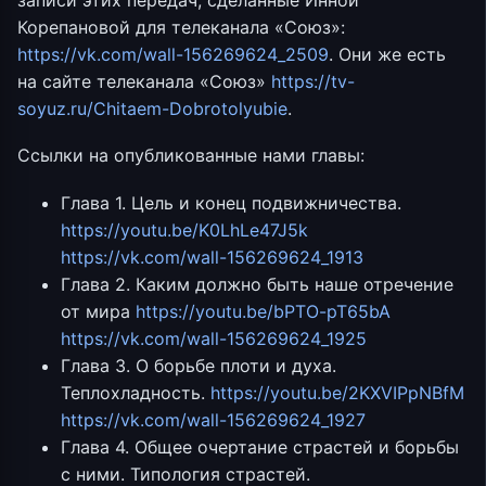
записи этих передач, сделанные Инной
Корепановой для телеканала «Союз»:
https://vk.com/wall-156269624_2509
. Они же есть
на сайте телеканала «Союз»
https://tv-
soyuz.ru/Chitaem-Dobrotolyubie
.
Ссылки на опубликованные нами главы:
Глава 1. Цель и конец подвижничества.
https://youtu.be/K0LhLe47J5k
https://vk.com/wall-156269624_1913
Глава 2. Каким должно быть наше отречение
от мира
https://youtu.be/bPTO-pT65bA
https://vk.com/wall-156269624_1925
Глава 3. О борьбе плоти и духа.
Теплохладность.
https://youtu.be/2KXVIPpNBfM
https://vk.com/wall-156269624_1927
Глава 4. Общее очертание страстей и борьбы
с ними. Типология страстей.