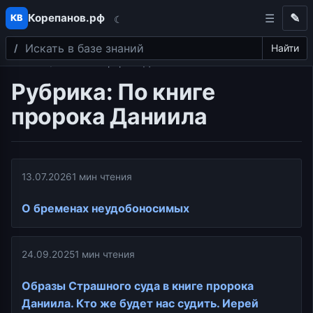
Корепанов.рф
✎
КВ
☾
Поиск
Перейти к содержимому
Найти
Главная
По книге пророка Даниила
Рубрика:
По книге
пророка Даниила
13.07.2026
1 мин чтения
О бременах неудобоносимых
24.09.2025
1 мин чтения
Образы Страшного суда в книге пророка
Даниила. Кто же будет нас судить. Иерей