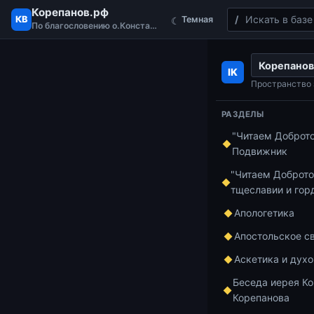
Корепанов.рф
Поиск
КВ
Темная
☾
По благословению о.Константина
Перейти к содержимому
Корепанов
Главная
Курс 
IK
Пространство 
Рубр
РАЗДЕЛЫ
Бого
"Читаем Доброт
Подвижник
"Читаем Доброто
тщеславии и гор
14.07.2026
2 м
Апологетика
Апостольское с
Антрополог
Аскетика и дух
о воспитан
Беседа иерея Ко
Корепанова