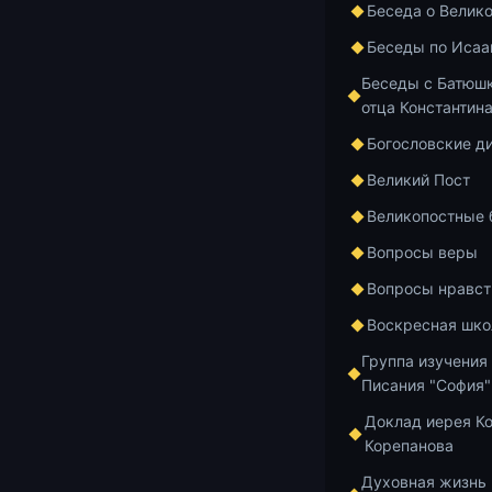
14.07.2026
2 м
Беседа о Велик
Беседы по Исаа
Антропологи
Беседы с Батюшк
17. Синерги
отца Константин
Божьей
Богословские д
Великий Пост
14.07.2026
2 м
Великопостные
Страсть как
Вопросы веры
исцеляюще
Вопросы нравст
послушания
Воскресная шко
Группа изучения
12.07.2026
2 м
Писания "София"
Доклад иерея К
Монархия к
Корепанова
Духовная жизнь