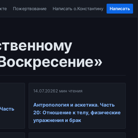
кте
Пожертвование
Написать о.Константину
Написать
ственному
«Воскресение»
14.07.2026
2 мин чтения
Антропология и аскетика. Часть
 Часть
20: Отношение к телу, физические
упражнения и брак