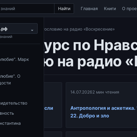
Найти
Главная
Книги
О прое
.рф
по Нравственному Богословию на радио «Воскресение»
⌄
знаний
ика:
Курс по Нрав
словию на радио 
олюбие". Марк
любие". О
дости
ин чтения
14.07.2026
2 мин чтения
видетельство
ия и аскетика: мысли
Антропология и аскетика.
овность
ии
22. Добро и зло
нстантина