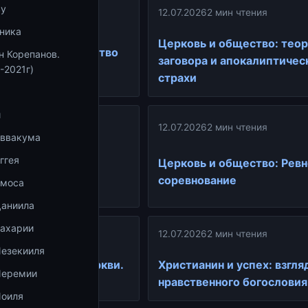
ву
12.07.2026
2 мин чтения
ин чтения
ника
Церковь и общество: тео
ое бытие и единство
н Корепанов.
заговора и апокалиптичес
-2021г)
страхи
и
ин чтения
12.07.2026
2 мин чтения
Аввакума
политическая
ггея
Церковь и общество: Ревн
ть: либерализм и
соревнование
Амоса
зм
Даниила
Захарии
ин чтения
12.07.2026
2 мин чтения
Иезекииля
сплодности в Церкви.
Христианин и успех: взгля
Иеремии
нравственного богословия
Иоиля