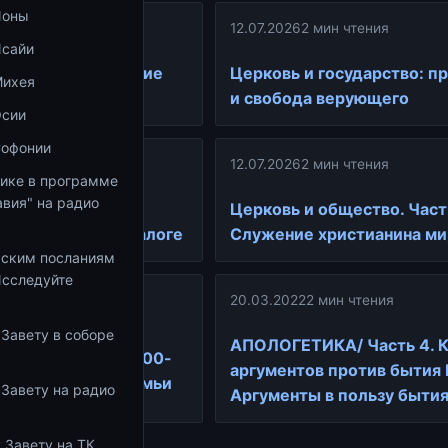
Ионы
ин чтения
12.07.2026
2 мин чтения
Исайи
общество: служение
Церковь и государство: 
Михея
тво от мира
и свобода верующего
Осии
Софонии
ин чтения
12.07.2026
2 мин чтения
тике в программе
вия" на радио
гуманизм:
Церковь и общество. Част
ые ценности в диалоге
Служение христианина ми
ьским посланиям
Исследуйте
20.03.2022
2 мин чтения
ин чтения
 Завету в соборе
АПОЛОГЕТИКА/ Часть 4. 
ое богословие к 100-
аргументов против бытия 
трела Царской семьи
 Завету на радио
Аргументы в пользу бытия
 Завету на ТК