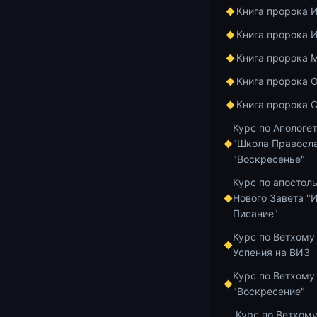
Книга пророка 
12.07.2026
3 м
Книга пророка 
Церковь и 
Книга пророка 
миру и бегс
Книга пророка 
Книга пророка 
12.07.2026
2 м
Курс по Апологе
"Школа Правосла
Церковь и 
"Воскресенье"
нравственн
Курс по апостол
Нового Завета "
Писание"
10.07.2026
6 м
Курс по Ветхому
Нравственн
Успения на ВИЗ
летию расс
Курс по Ветхому
"Воскресение"
Курс по Ветхому