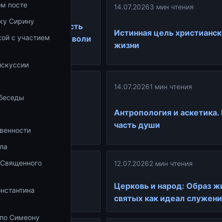
ин чтения
ом посте
14.07.2026
3 мин чтения
ку Сирину
я и аскетика. Часть
Истинная цель христианс
ой с участием
я воли человека и воли
жизни
а
искуссии
ин чтения
14.07.2026
1 мин чтения
 беседы
 болезнь воли:
Антропология и аскетика.
е действие
часть души
венности
 Богу
ла
 Священного
12.07.2026
2 мин чтения
ин чтения
Церковь и народ: Образ ж
онстантина
ак идея и мечта
святых как идеал служени
 по Симеону