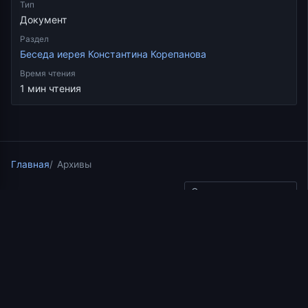
Тип
Документ
Раздел
Беседа иерея Константина Корепанова
Время чтения
1 мин чтения
Главная
Архивы
Скопировать ссылку
Беседа иерея Константина Корепанова
19.11.2025
1 мин чтения
Иерей Константин
Корепанов. Лекции 19, 20.