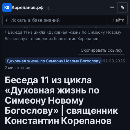
Корепанов.рф
✎
КВ
☾
Поиск
Перейти к содержимому
Найти
Главная
Духовная жизнь по Симеону Новому Богослову
Беседа 11 из цикла «Духовная жизнь по Симеону Новому
Богослову» | священник Константин Корепанов
Скопировать ссылку
Духовная жизнь по Симеону Новому Богослову
02.03.2025
2 мин чтения
Беседа 11 из цикла
«Духовная жизнь по
Симеону Новому
Богослову» | священник
Константин Корепанов