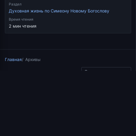
Раздел
Духовная жизнь по Симеону Новому Богослову
Время чтения
2 мин чтения
Главная
Архивы
Скопировать ссылку
Духовная жизнь по Симеону Новому Богослову
02.03.2025
2 мин чтения
Беседа 11 из цикла
«Духовная жизнь по
Симеону Новому
Богослову» | священник